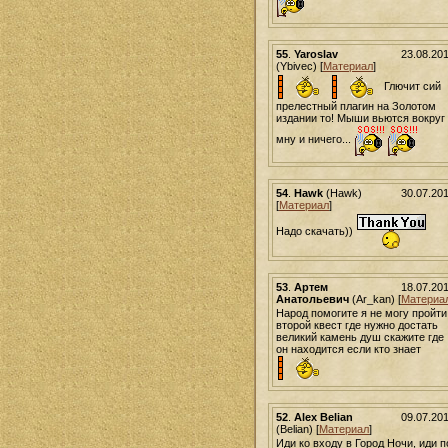
55
.
Yaroslav
23.08.20
(Ybivec) [
Материал
]
Глючит сий
прелестный плагин на Золотом
издании то! Мыши вьются вокруг
мну и ничего...
54
.
Hawk
(Hawk)
30.07.20
[
Материал
]
Надо скачать))
53
.
Артем
18.07.20
Анатольевич
(Ar_kan) [
Материа
Народ помогите я не могу пройти
второй квест где нужно достать
великий камень душ скажите где
он находится если кто знает
52
.
Alex Belian
09.07.20
(Belian) [
Материал
]
Иди ко входу в Город Ночи, иди п