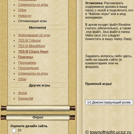
Установка:
Распаковать
Скриншоты из игры
содержимое архива в вашу
Обои
папку с игрой и подключить его
в "Файлах игры" или в мод
Новости
менеджере.
Оптимизация игры
В архив входит файл Readme
Morrowind
(читать обязательно), а также
.esp файл, .bsa файл и папка
Информация об игре
Video (все это следует
поместить в вашу папку Data).
TES III Tribunal
TES III BloodMoon
TES III Chaos Heart
Задавать вопросы либо здесь,
Плагины
либо на нашем сайте (в
Программы
комментариях или на
форуме).
Прохождения
Скриншоты из игры
Обои
Приятной игры!
Другие игры
Arena
Daggerfall
Опрос
Оцените дизайн сайта.
10
© townofnight.ucoz.ru