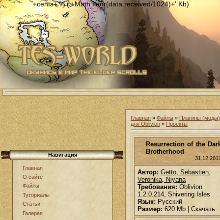
'+cents+'% ('+Math.floor(data.received/1024)+' Kb)
Главная
»
Файлы
»
Плагины (моды)
для Oblivion
»
Проекты
Resurrection of the Dar
Brotherhood
Навигация
31.12.201
Главная
Автор:
Getto, Sebastien,
О сайте
Veronika, Niyana
Файлы
Требования:
Oblivion
1.2.0.214, Shivering Isles
Туториалы
Язык:
Русский
Статьи
Размер:
620 Mb | Скачать
Галерея