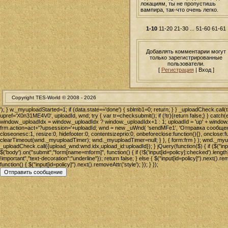
локациям, ты не пропустишь
вампира, так-что очень легко.
1-10
11-20
21-30
...
51-60
61-61
Добавлять комментарии могут
только зарегистрированные
пользователи.
[
Регистрация
| Вход ]
Copyright TES-World © 2008 -
2026
'); } w._myuploadStarted=1; if (data.state=='done') { sblmb1=0; return; } } _uploadCheck.call(t
upref='X0n31ME4V0', uploadId, wnd; try { var tr=checksubmit(); if (!tr){return false;} } catch(e
window._uploadIdx = window._uploadIdx ? window._uploadIdx+1 : 1; uploadId = 'up' + window._u
frm.action=act+'?upsession='+uploadId; wnd = new _uWnd( 'sendMFe1', 'Отправка сообщения', 
closeonesc:1, resize:0, hidefooter:0, contentsizeprio:0, onbeforeclose:function(){}, onclose
clearTimeout(wnd._myuploadTimer); wnd._myuploadTimer=null; } }, { form:frm } ); wnd._myu
_uploadCheck.call({upload_wnd:wnd.idx,upload_id:uploadId}); } jQuery(function($) { if ($("input
$('body').on("submit","form[name=mform]", function() { if (!$('input[id=policy]:checked').length)
!important","text-decoration":"underline"}); return false; } else { $("input[id=policy]").next().re
function() { $("input[id=policy]").next().removeAttr('style'); }); } });