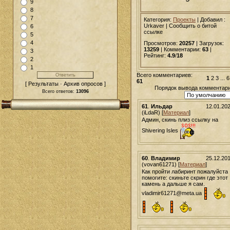
9
8
7
Категория:
Проекты
|
Добавил
:
Urkaver | Сообщить о битой
6
ссылке
5
4
Просмотров:
20257
| Загрузок:
13259
| Комментарии:
63
|
3
Рейтинг:
4.9
/
18
2
1
Всего комментариев:
1
2
3
...
6
61
[ Результаты · Архив опросов ]
Порядок вывода комментари
Всего ответов:
13096
61
.
Ильдар
12.01.20
(iLdaR) [
Материал
]
Админ, скинь плиз ссылку на
Shivering Isles
60
.
Владимир
25.12.20
(vovan61271) [
Материал
]
Как пройти лабиринт пожалуйста
помогите: скиньте скрин где этот
камень а дальше я сам.
vladimir61271@meta.ua