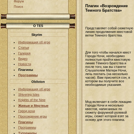
Форум
Плагин «Возрождение
Поиск
Темного Братства»
О TES
Представляет собой сюжетную
линию продолжения квестовой
Skyrim
ветки Темного братства.
Информация об игре
Статьи
Для того чтобы начался квест
Галерея
Города Ночи, необходимо
Видео
полностью пройти квестовую
линию Тёмного Братства и
Новости
после того, как вы станете
Плагины
Слушателем Матери Ночи,
лечь поспать (на несколько
Программы
часов). Вам приснится сон, в
котором вы получите все
Oblivion
необходимые указания.
Информация об игре
Shivering Isles
Knights of the Nine
Мод включает в себя локацию
Города Ночи и несколько
Живые и Мертвые
квестов, написанных по
Город ночи
сюжету форумной ролевой
игры, сюжет которой взят за
Прохождение игры
основу для этого плагина.
Плагины
Программы
Туториалы