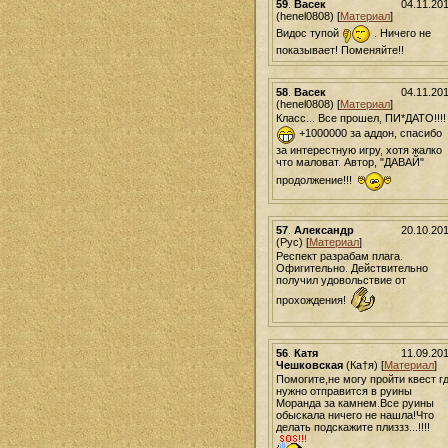
59
.
Васек
04.11.20
(henel0808) [
Материал
]
Видос тупой
. Ничего не
показывает! Поменяйте!!
58
.
Васек
04.11.20
(henel0808) [
Материал
]
Класс... Все прошел, ПИ*ДАТО!!!!
+1000000 за аддон, спасибо
за интерестную игру, хотя жалко
что маловат. Автор, "ДАВАЙ"
продолжение!!!
57
.
Александр
20.10.20
(Рус) [
Материал
]
Респект разрабам плага.
Офигительно. Действительно
получил удовольствие от
прохождения!
56
.
Катя
11.09.20
Чешковская
(Ка†я) [
Материал
]
Помогите,не могу пройти квест г
нужно отправится в руины
Моранда за камнем.Все руины
обыскала ничего не нашла!Что
делать подскажите плиззз...!!!!