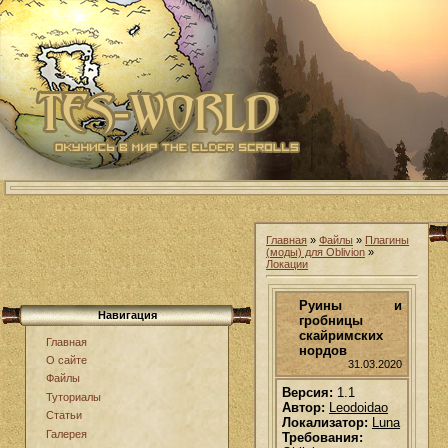
Главная
»
Файлы
»
Плагины
(моды) для Oblivion
»
Локации
Руины и
Навигация
гробницы
скайримских
Главная
нордов
О сайте
31.03.2020
Файлы
Версия:
1.1
Туториалы
Автор:
Leodoidao
Статьи
Локализатор:
Luna
Галерея
Требования: