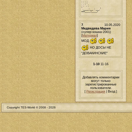
: : : ;
: : `. :
`.___:__ : __.'
''''''-----'-----'
7
.
10.05.2020
Медведева Мария
(супер-кошка-2001)
[
Материал
]
МОД
НО ДОСЫ НЕ
"ДОВАКИНСКИЕ"
1-10
11-16
Добавлять комментарии
могут только
зарегистрированные
пользователи.
[
Регистрация
| Вход ]
Copyright TES-World © 2008 -
2026