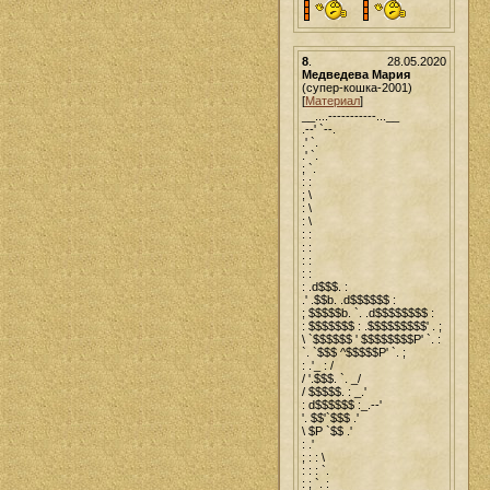
8
.
28.05.2020
Медведева Мария
(супер-кошка-2001)
[
Материал
]
__....-----------...__
.--' `--.
.' `.
.' `.
; `.
: :
; \
: \
: \
: :
: :
: :
: :
: .d$$$. :
.' .$$b. .d$$$$$$ :
; $$$$$b. `. .d$$$$$$$$ :
: $$$$$$$ : .$$$$$$$$$' . ;
\ `$$$$$$ ' $$$$$$$$P' `. :
`. `$$$ ^$$$$$P' `. ;
: .'_ : /
/ '.$$$. `. _/
/ $$$$$. : _.'
: d$$$$$$ :_.--'
'. $$'`$$$ .'
\ $P `$$ .'
: .'
; : : \
: : : `.
: ; `. :