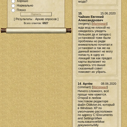
Хорошо
мода?
Нормально
Плохо
15
.
15.06.2020
Чайкин Евгений
[ Результаты · Архив опросов ]
Александрович
(evgeny) [
Материал
]
Всего ответов:
6927
мда мод не плохой но
ожидалось увидеть
большее да и запара с
установкой тоже были
проблемы но ридм
внимательно почитал и
установил а так же на
данный момент не могу
попасть в одну из
локаций так как предел
карты вылазиет но
надеюсь что выше
сказанный совет
поможет их убрать.
14
.
Артём
08.06.2020
(Ummart) [
Материал
]
Ничего сложного, всё
проще чем кажется.
Открой в любом
текстовом редакторе
файл Oblivion.ini, который
в Windows XP по
умолчанию расположен
по адресу C:\Documents
and Settings\Имя
пользователя\Мои
документы\My