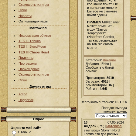
обогащении ( хотя
кое-какие приятные
Скриншоты из игры
и полезные мелочи
Обои
Вы все же сможете
найти здесь)
Новости
Оптимизация игры
ПРИМЕЧАНИЕ:
плаг
может помешать
Morrowind
моду "Замок
Хоарфрост"
Информация об игре
(Hoarfrost Castle),
так как расположен
TES III Tribunal
на том же самом
TES III BloodMoon
месте.
TES III Chaos Heart
Плагины
Категория:
Локации
|
Программы
Добавил
: Echo |
Сообщить о битой
Прохождения
ссылке
Скриншоты из игры
Просмотров:
8919
|
Обои
Загрузок:
4015
|
Комментарии:
16
|
Другие игры
Рейтинг:
4.6
/
5
Arena
Daggerfall
Всего комментариев:
16
1
2
»
Порядок вывода
комментариев:
Опрос
16
.
07.05.2024
Андрей
(Psi) [
Материал
]
Оцените мой сайт
этот мод и Skyrim Nord
Отлично
Tombs это два разных