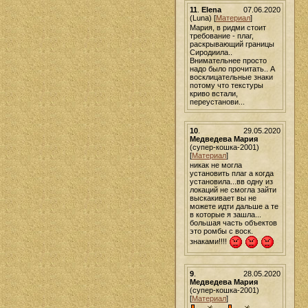
11
.
Elena
07.06.2020
(Luna) [
Материал
]
Мария, в ридми стоит
требование - плаг,
раскрывающий границы
Сиродиила..
Внимательнее просто
надо было прочитать.. А
восклицательные знаки
потому что текстуры
криво встали,
переустанови...
10
.
29.05.2020
Медведева Мария
(супер-кошка-2001)
[
Материал
]
никак не могла
установить плаг а когда
установила...вв одну из
локаций не смогла зайти
выскакивает вы не
можете идти дальше а те
в которые я зашла...
большая часть объектов
это ромбы с воск.
знаками!!!!
9
.
28.05.2020
Медведева Мария
(супер-кошка-2001)
[
Материал
]