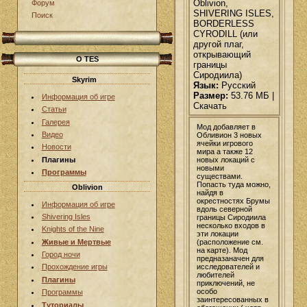
Oblivion,
Форум
SHIVERING ISLES,
Поиск
BORDERLESS
CYRODILL (или
другой плаг,
открывающий
О TES
границы
Сиродиила)
Skyrim
Язык:
Русский
Размер:
53.76 МБ |
Информация об игре
Скачать
Статьи
Галерея
Мод добавляет в
Видео
Обливион 3 новых
ячейки игрового
Новости
мира а также 12
новых локаций с
Плагины
новыми
Программы
существами.
Попасть туда можно,
Oblivion
найдя в
окрестностях Брумы
Информация об игре
вдоль северной
Shivering Isles
границы Сиродиила
несколько входов в
Knights of the Nine
эти локации
(расположение см.
Живые и Мертвые
на карте). Мод
Город ночи
предназаначен для
исследователей и
Прохождение игры
любителей
Плагины
приключений, не
особо
Программы
заинтересованных в
Туториалы