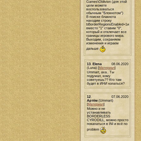
Games\Oblivion (для этой
цели можете
воспользоваться
обычным "Блокнотом")
В поиске блакнота
находим строку
bBorderRegionsEnabled=1и
вместо "1" ставим "0",
который и отключает все
границы игрового мира.
Выходим, сохраняем
изменения и играем
дальше
13
.
Elena
08.06.2020
(Luna) [
Материал
]
Ummart, аха.. Ты
подумал, кому
советуешь?? Кто там
будет в ИНИ копаться?
12
.
07.06.2020
Артём
(Ummart)
[
Материал
]
Можно и не
устанавливать
BORDERLESS
CYRODILL, можно просто
покапаться в INI и всё no
problem