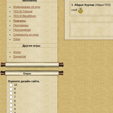
Morrowind
1
.
Айдыс Куулар
(АйдысTES)
Информация об игре
cool!
TES III Tribunal
TES III BloodMoon
Плагины
Программы
Прохождения
Скриншоты из игры
Обои
Другие игры
Arena
Daggerfall
Опрос
Оцените дизайн сайта.
10
9
8
7
6
5
4