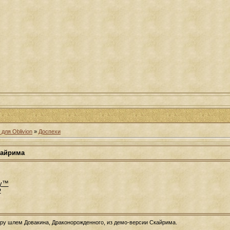
для Oblivion
»
Доспехи
кайрима
iy™
2
гру шлем Довакина, Драконорожденного, из демо-версии Скайрима.