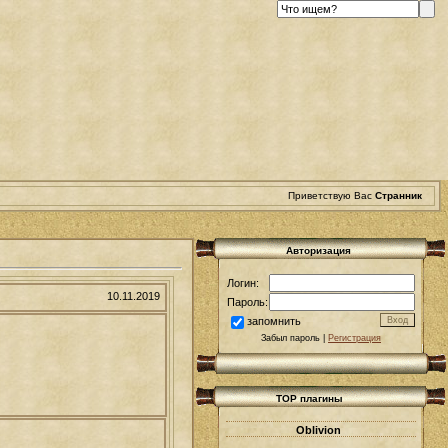
Приветствую Вас
Странник
Авторизация
Логин:
10.11.2019
Пароль:
запомнить
Забыл пароль |
Регистрация
TOP плагины
Oblivion