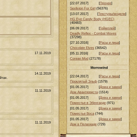
[22.07.2017]
[
Прочее
]
Sexlivion For Girl
(56376)
[13.07.2017]
[
Текстуры/модели
]
HG Eye Candy Body (HGEC)
(40483)
[06.09.2017]
[
Геймплей
]
Deadly Reflex - Combat Moves
(37298)
[27.10.2016]
[
Расы и лица
]
Chocolate Elves
(36542)
17.11.2019
[05.11.2016]
[
Расы и лица
]
Corean Mod
(27178)
Morrowind
14.11.2019
[22.04.2017]
[
Расы и лица
]
йтах.
Проклятый Эльф
(1579)
[01.05.2017]
[
Дома и замки
]
11.11.2019
Дом Авантюриста
(1514)
[01.05.2017]
[
Дома и замки
]
Поместье в Эбенгарде
(971)
[01.05.2017]
[
Дома и замки
]
Поместье Воса
(744)
[01.05.2017]
[
Дома и замки
]
11.11.2019
Дом в Пелагиаде
(729)