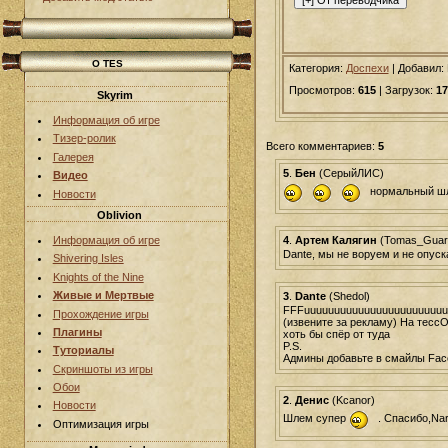
О TES
Категория:
Доспехи
|
Добавил
:
Просмотров:
615
| Загрузок:
17
Skyrim
Информация об игре
Тизер-ролик
Всего комментариев:
5
Галерея
5
.
Бен
(СерыйЛИС)
Видео
нормальный шл
Новости
Oblivion
4
.
Артем Калягин
(Tomas_Guar
Информация об игре
Dante, мы не воруем и не опуска
Shivering Isles
Knights of the Nine
Живые и Мертвые
3
.
Dante
(Shedol)
FFFuuuuuuuuuuuuuuuuuuuuuuuu
Прохождение игры
(извените за рекламу) На тессО
Плагины
хоть бы спёр от туда
P.S.
Туториалы
Админы добавьте в смайлы Fac
Скриншоты из игры
Обои
2
.
Денис
(Kcanor)
Новости
Шлем супер
. Cпасибо,Nar
Оптимизация игры