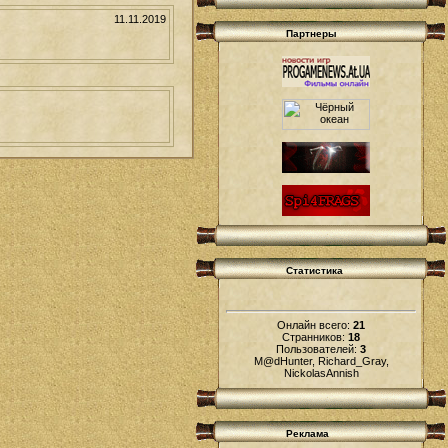
11.11.2019
Партнеры
Статистика
Онлайн всего:
21
Странников:
18
Пользователей:
3
M@dHunter, Richard_Gray,
NickolasAnnish
Реклама