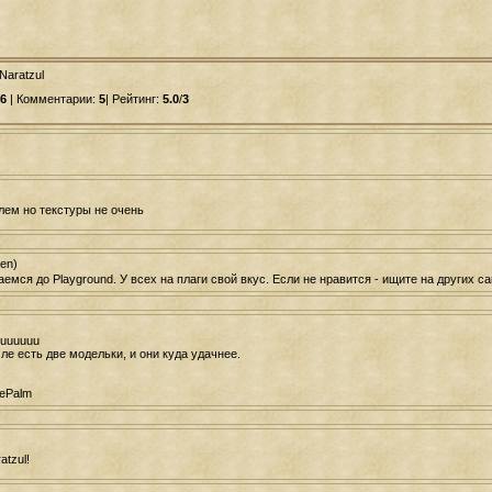
 Naratzul
6
| Комментарии:
5
| Рейтинг:
5.0
/
3
ем но текстуры не очень
en)
емся до Playground. У всех на плаги свой вкус. Если не нравится - ищите на других са
uuuuuu
ле есть две модельки, и они куда удачнее.
ePalm
atzul!