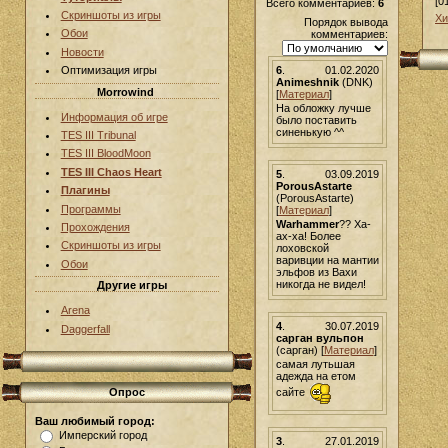
[0
Всего комментариев:
6
Скриншоты из игры
Хи
Порядок вывода
Обои
комментариев:
Новости
6
.
01.02.2020
Оптимизация игры
Animeshnik
(DNK)
Morrowind
[
Материал
]
На обложку лучше
Информация об игре
было поставить
синенькую ^^
TES III Tribunal
TES III BloodMoon
TES III Chaos Heart
5
.
03.09.2019
PorousAstarte
Плагины
(PorousAstarte)
Программы
[
Материал
]
Warhammer
?? Ха-
Прохождения
ах-ха! Более
Скриншоты из игры
лоховской
варивции на мантии
Обои
эльфов из Вахи
никогда не видел!
Другие игры
Arena
4
.
30.07.2019
Daggerfall
сарган вульпон
(сарган) [
Материал
]
самая лутьшая
адежда на етом
Опрос
сайте
Ваш любимый город:
Имперский город
3
.
27.01.2019