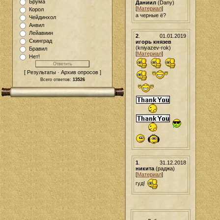
Брума
Даниил
(Dany)
[
Материал
]
Корол
а черные ё?
Чейдинхол
Анвил
Лейавиин
2
.
01.01.2019
Скинград
игорь князев
(kniyazev-rok)
Бравил
[
Материал
]
Нет!
[ Результаты · Архив опросов ]
Всего ответов:
13526
1
.
31.12.2018
никита
(раджа)
[
Материал
]
гуд!