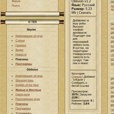
Oblivion v1.2
Форум
[1
Язык:
Русский
Поиск
До
Размер:
5.23
др
Mb | Скачать
Добавляет в
О TES
игру робы
[1
Высших
Ме
эльфов-
Skyrim
архимагов.
[2
Подходят они
Информация об игре
До
для
Статьи
персонажей
[2
любого пола.
Галерея
Ко
В кустах, на
Видео
[2
территории
Университета
Новости
UF
таинств есть
Плагины
[1
сундук. Там
они и лежат.
We
Программы
Oblivion
Категория:
Информация об игре
Одежда
|
Добавил
[2
: Urkaver |
Shivering Isles
Сообщить о
Ме
Knights of the Nine
битой ссылке
[2
Живые и Мертвые
Просмотров:
Ан
Город ночи
3979
| Загрузок:
[0
2108
|
Прохождение игры
Комментарии:
6
|
До
Рейтинг:
3.8
/
4
Плагины
[0
Программы
По
Туториалы