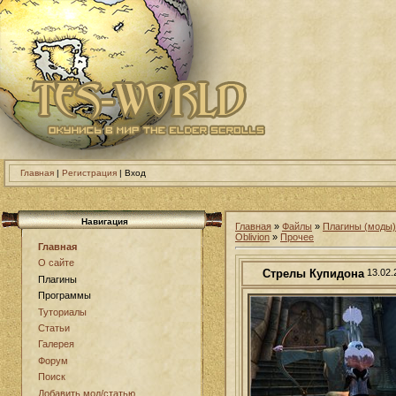
Главная
|
Регистрация
| Вход
Навигация
Главная
»
Файлы
»
Плагины (моды)
Oblivion
»
Прочее
Главная
О сайте
Стрелы Купидона
13.02.
Плагины
Программы
Туториалы
Статьи
Галерея
Форум
Поиск
Добавить мод/статью