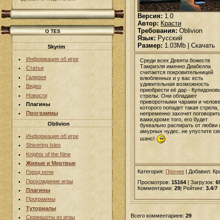
Версия:
1.0
Автор:
Красти
Требования:
Oblivion
О TES
Язык:
Русский
Размер:
1.03Mb | Скачать
Skyrim
Информация об игре
Среди всех Девяти божеств
Тамриэля именно Диабелла
Статьи
считается покровительницей
Галерея
влюбленных и у вас есть
удивительная возможность
Видео
приобрести её дар - Купидонов
Новости
стрелы. Они обладают
приворотными чарами и челове
Плагины
которого попадет такая стрела,
Программы
непременно захочет поговорить
вами,кроме того, его будет
Oblivion
буквально распирать от любви 
амурных чудес..не упустите св
Информация об игре
шанс!
Shivering Isles
Knights of the Nine
Живые и Мертвые
Категория:
Прочее
|
Добавил
: Кр
Город ночи
Прохождение игры
Просмотров:
15164
| Загрузок:
6
Комментарии:
29
| Рейтинг:
3.4
/
7
Плагины
Программы
Туториалы
Всего комментариев:
29
Скриншоты из игры