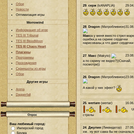
Обои
29
.
серж
(kANAPLIA)
29.04
Новости
Оптимизация игры
Morrowind
28
.
Dragon
(Матробливион)
31.08
Информация об игре
TES III Tribunal
Макс
а у меня вместо стрел мар
ошибки,а на скрине сердечки
TES III BloodMoon
нарисованы,а что дают сердечки
TES III Chaos Heart
Плагины
23.08
27
.
Макс
(Makyto)
Программы
а по скрину не видно?))Скачай,
Прохождения
посмотри))
Скриншоты из игры
Обои
26
.
Dragon
(Матробливион)
23.08
Другие игры
А какой у них эфект?
Arena
Daggerfall
25
.
wertare
(wertar)
16.06
г
стрелы
Опрос
Ваш любимый город:
24
.
Джулия
(Ликвидатор)
27.05
Имперский город
хм.. ну вот сама бы не скачала,п
Брума