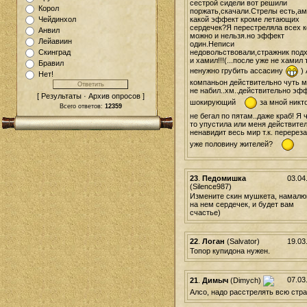
сестрой сидели вот решили
Корол
поржать,скачали.Стрелы есть,ам
какой эффект кроме летающих
Чейдинхол
сердечек?Я перестреляла всех к
Анвил
можно и нельзя.но эффект
Лейавиин
один.Неписи
недовольствовали,стражник под
Скинград
и хамил!!!(...после уже не хамил т
Бравил
ненужно грубить ассасину
) 
Нет!
компаньон действительно чуть 
не набил..хм..действительно эф
[ Результаты · Архив опросов ]
шокирующий
за мной никто
Всего ответов:
12359
не бегал по пятам..даже краб! Я ч
то упустила или меня действите
ненавидит весь мир т.к. перерез
уже половину жителей?
23
.
Педомишка
03.04
(Silence987)
Измените скин мушкета, намалю
на нем сердечек, и будет вам
счастье)
22
.
Логан
(Salvator)
19.03
Топор купидона нужен.
07.03
21
.
Димыч
(Dimych)
Алсо, надо расстрелять всю стр