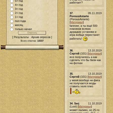
5+ год
работает?
4+ год
3+ год
2+ год
37
.
05.11.2019
PorousAstarte
1+ год
(PorousAstarte)
пол года
[
Материал
]
месяц
farester, а ты ещё 500
плагинов всяких
только начал
дурацких установи и
игра вобще перестанет
[ Результаты · Архив опросов ]
работать!
Всего ответов:
14337
36
.
13.10.2019
Сергей
(101) [
Материал
]
все получилось а как
сделать что бы били как
на фотках
35
.
13.10.2019
Сергей
(101) [
Материал
]
у меня вообще ни фига
не получается моды
ставить хелп плиз
34
.
Serj
11.10.2019
(Lust) [
Материал
]
может паливо, но 25-го
коммента нету...П.С. у