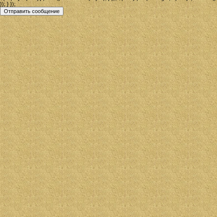
}); } });