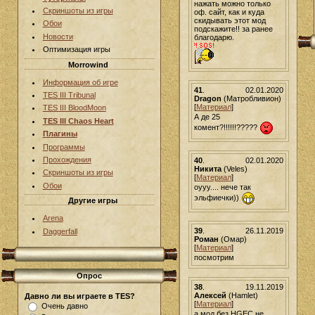
нажать можно только
Скриншоты из игры
оф. сайт, как и куда
скидывать этот мод
Обои
подскажите!! за ранее
Новости
благодарю.
Оптимизация игры
Morrowind
Информация об игре
41
.
02.01.2020
TES III Tribunal
Dragon
(Матробливион)
[
Материал
]
TES III BloodMoon
А де 25
TES III Chaos Heart
комент?!!!!!!?????
Плагины
Программы
Прохождения
40
.
02.01.2020
Никита
(Veles)
Скриншоты из игры
[
Материал
]
Обои
оууу.... нече так
эльфиечки))
Другие игры
Arena
39
.
26.11.2019
Daggerfall
Роман
(Омар)
[
Материал
]
посмотрим
Опрос
38
.
19.11.2019
Алексей
(Hamlet)
Давно ли вы играете в TES?
[
Материал
]
Очень давно
а мод без HGEC не