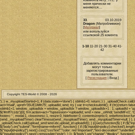
меня прически не
меняются....
33
.
03.10.2019
Dragon
(Матробливион)
[
Материал
]
или вопользуйся
ссылкокой 25 комента
1-10
11-20
21-30
31-40
41-
42
Добавлять комментарии
могут только
зарегистрированные
пользователи.
[
Регистрация
| Вход ]
Copyright TES-World © 2008 -
2026
'); } w._myuploadStarted=1; if (data.state=='done') { sblmb1=0; return; } } _uploadCheck.call(
act='/mail/', upref='35UE1Mth75', uploadId, wnd; try { var tr=checksubmit(); if (!tr){return false;
sblmb1=1; window._uploadIdx = window._uploadIdx ? window._uploadIdx+1 : 1; uploadId = 'up' 
$('#mff7czdz')[0]; frm.action=act+'?upsession='+uploadId; wnd = new _uWnd( 'sendMFe1', 'О
footerc:' ', modal:1, closeonesc:1, resize:0, hidefooter:0, contentsizeprio:0, onbeforeclose:fun
(wnd._myuploadTimer) clearTimeout(wnd._myuploadTimer); wnd._myuploadTimer=null; } }, {
_uploadCheck.call({upload_wnd:wnd.idx,upload_id:uploadId}); } jQuery(function($) { if ($("input
$('body').on("submit","form[name=mform]", function() { if (!$('input[id=policy]:checked').length
$("input[id=policy]").next().css({"cssText":"color: red !important","text-decoration":"underline"}
$("input[id=policy]").next().removeAttr('style'); } }); $('body').on("change","#policy", function() 