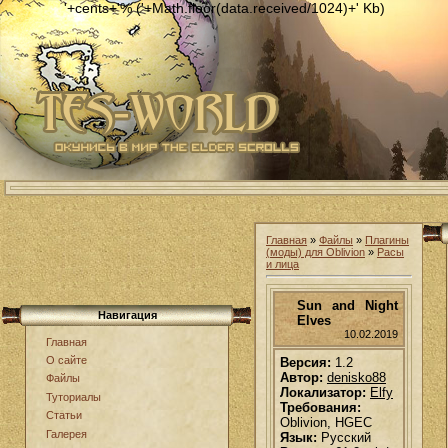
'+cents+'% ('+Math.floor(data.received/1024)+' Kb)
Главная
»
Файлы
»
Плагины
(моды) для Oblivion
»
Расы
и лица
Sun and Night
Навигация
Elves
10.02.2019
Главная
О сайте
Версия:
1.2
Автор:
denisko88
Файлы
Локализатор:
Elfy
Туториалы
Требования:
Статьи
Oblivion, HGEC
Галерея
Язык:
Русский