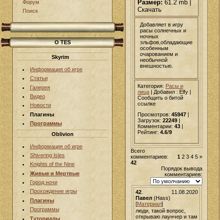
Размер:
61.2 mb |
Форум
Скачать
Поиск
Добавляет в игру
расы солнечных и
ночных
эльфов,обладающие
О TES
особенным
очарованием и
Skyrim
необычной
внешностью.
Информация об игре
Статьи
Категория:
Расы и
Галерея
лица
|
Добавил
: Elfy |
Видео
Сообщить о битой
ссылке
Новости
Плагины
Просмотров:
45947
|
Загрузок:
22249
|
Программы
Комментарии:
43
|
Рейтинг:
4.6
/
9
Oblivion
Информация об игре
Всего
Shivering Isles
комментариев:
1
2
3
4
5
»
42
Knights of the Nine
Порядок вывода
Живые и Мертвые
комментариев:
Город ночи
Прохождение игры
42
.
11.08.2020
Павел
(Hass)
Плагины
[
Материал
]
Программы
люди, такой вопрос,
открываю лаунчер и там
Туториалы