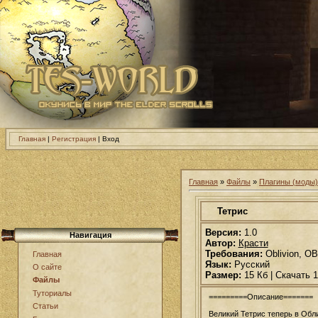
Главная
|
Регистрация
| Вход
Главная
»
Файлы
»
Плагины (моды) 
Тетрис
Версия:
1.0
Навигация
Автор:
Красти
Требования:
Oblivion, O
Главная
Язык:
Русский
О сайте
Размер:
15 Кб | Скачать 1
Файлы
Туториалы
=========Описание=======
Статьи
Великий Тетрис теперь в Обл