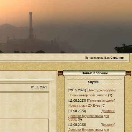
Приветствую Вас
Странник
Новые плагины
Skyrim
01.05.2023
[29.09.2023]
[
Текстуры/модели
]
Новый интерфейс замков
(
1
)
[11.08.2023]
[
Текстуры/модели
]
Новые глаза ZX Eyes
(
0
)
[11.08.2023]
[
Доспехи
]
Доспехи Буревестника для
СВВЕ
(
0
)
[11.08.2023]
[
Доспехи
]
Доспехи Буревестника для