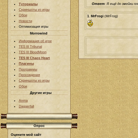
Ответ
: Я ещё до змейки пл
Туториалы
Скриншоты из игры
Обои
1
.
MrFrogi
(MrFrog)
Новости
Оптимизация игры
Morrowind
Информация об игре
TES III Tribunal
TES III BloodMoon
TES III Chaos Heart
Плагины
Программы
Прохождения
Скриншоты из игры
Обои
Другие игры
Arena
Daggerfall
Опрос
Оцените мой сайт