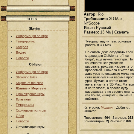
Автор:
Rio
Требования:
3D Max,
О TES
NifScope
Язык:
Русский
Skyrim
Размер:
13 Мб | Скачать
Информация об игре
Туториал научит вас основам
Тизер-ролик
работы в 3D Max.
Галерея
На самом деле создавать свои
Видео
модели для Oblivion это "пол
Новости
беды", еще нужна текстура. Но
конечно те, кто умеет их
Oblivion
рисовать, вряд ли, назовет это
проблемой. Сначала я хотел в
Информация об игре
дать урок по созданию меча, но
сети наткнулся на весьма прос
Shivering Isles
урок. Думаю, с него и стоит
Knights of the Nine
начать изучать 3D Max. Матер
я не "слизал", а просто буду
Живые и Мертвые
рассказывать по своему опыту,
Прохождение игры
как понял, и надеюсь, вы меня
поймете.
Плагины
Туториалы
Категория:
Моддинг
|
Добавил
:
Скриншоты из игры
Urkaver
Обои
Просмотров:
464
| Загрузок:
263
Комментарии:
2
| Рейтинг:
0.0
/
0
Новости
Оптимизация игры