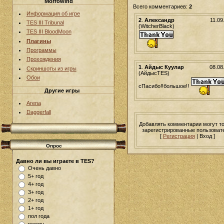
Morrowind
Всего комментариев:
2
Информация об игре
2
.
Александр
11.09
TES III Tribunal
(WitcherBlack)
TES III BloodMoon
Плагины
Программы
Прохождения
1
.
Айдыс Куулар
08.08
Скриншоты из игры
(АйдысTES)
Обои
cПасибо!!большое!!
Другие игры
Arena
Daggerfall
Добавлять комментарии могут т
зарегистрированные пользоват
[
Регистрация
| Вход ]
Опрос
Давно ли вы играете в TES?
Очень давно
5+ год
4+ год
3+ год
2+ год
1+ год
пол года