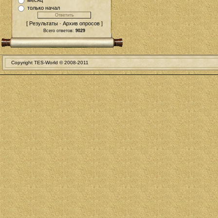
месяц
только начал
[ Результаты · Архив опросов ]
Всего ответов:
9029
Copyright TES-World © 2008-2011