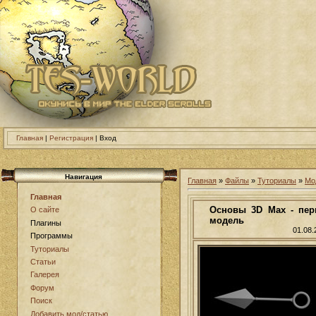
Главная
|
Регистрация
| Вход
Навигация
Главная
»
Файлы
»
Туториалы
»
Мо
Главная
Основы 3D Max - пер
О сайте
модель
Плагины
01.08.
Программы
Туториалы
Статьи
Галерея
Форум
Поиск
Добавить мод/статью