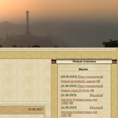
Новые плагины
Skyrim
[29.09.2023]
[
Текстуры/модели
]
Новый интерфейс замков
(
1
)
[11.08.2023]
[
Текстуры/модели
]
Новые глаза ZX Eyes
(
0
)
[11.08.2023]
[
Доспехи
]
Доспехи Буревестника для
СВВЕ
(
0
)
[11.08.2023]
[
Доспехи
]
01.05.2017
Доспехи Буревестника для
UNP
(
0
)