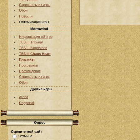
Скриншоты из игры
Обои
Новости
Оптимизация игры
Morrowind
Информация об игре
TES III Tribunal
TES III BloodMoon
TES III Chaos Heart
Плагины
Программы
Прохождения
Скриншоты из игры
Обои
Другие игры
Arena
Daggerfall
Опрос
Оцените мой сайт
Отлично