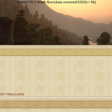
'+cents+'% ('+Math.floor(data.received/1024)+' Kb)
ind
»
Дома и замки