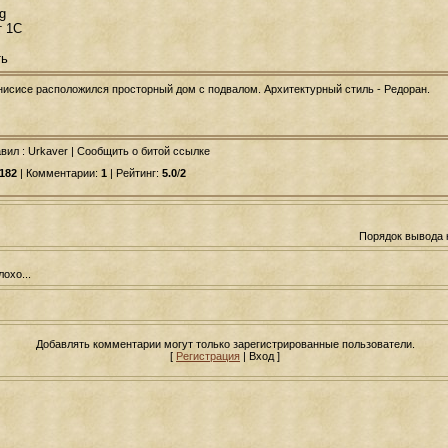
g
т 1C
ть
нисисе расположился просторный дом с подвалом. Архитектурный стиль - Редоран.
авил
: Urkaver | Сообщить о битой ссылке
182
| Комментарии:
1
| Рейтинг:
5.0
/
2
Порядок вывода 
охо...
Добавлять комментарии могут только зарегистрированные пользователи.
[
Регистрация
| Вход ]