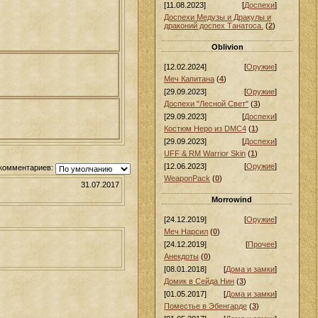
[11.08.2023]
[
Доспехи
]
Доспехи Медузы и Дракулы и
драконий доспех Танатоса.
(
2
)
Oblivion
[12.02.2024]
[
Оружие
]
Меч Капитана
(
4
)
[29.09.2023]
[
Оружие
]
Доспехи "Лесной Свет"
(
3
)
[29.09.2023]
[
Доспехи
]
Костюм Неро из DMC4
(
1
)
[29.09.2023]
[
Доспехи
]
UFF & RM Warrior Skin
(
1
)
[12.06.2023]
[
Оружие
]
комментариев:
WeaponPack
(
0
)
31.07.2017
Morrowind
[24.12.2019]
[
Оружие
]
Меч Нарсил
(
0
)
[24.12.2019]
[
Прочее
]
Анекдоты
(
0
)
[08.01.2018]
[
Дома и замки
]
Домик в Сейда Нин
(
3
)
[01.05.2017]
[
Дома и замки
]
Поместье в Эбенгарде
(
3
)