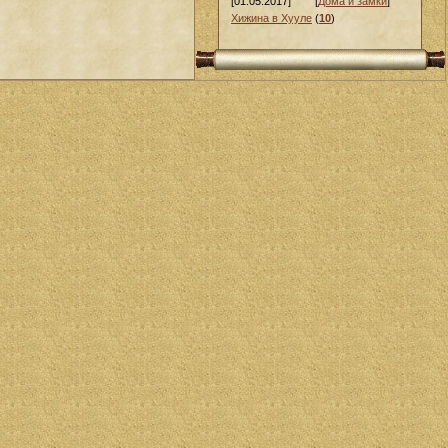
[01.05.2017]
[
Дома и замки
]
Хижина в Хууле
(
10
)