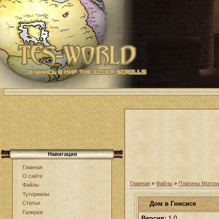
Навигация
Главная
О сайте
Главная
»
Файлы
»
Плагины Morrow
Файлы
Туториалы
Дом в Гнисисе
Статьи
Галерея
Версия:
1.0