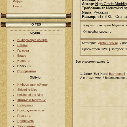
Форум
Автор:
High-Grade Moddin
Поиск
Требования:
Morrowind о
Язык:
Русский
Размер:
517.8 Kb | Скача
О TES
Рядом с трактиром Мадач в Г
© http://hgm.ucoz.ru
Skyrim
Информация об игре
Категория:
Дома и замки
|
Доб
Статьи
Просмотров:
2295
| Загрузок:
1
Галерея
Видео
Новости
Всего комментариев:
1
Плагины
Программы
1
.
Joker
(Evil_Hero) [
Материал
]
Oblivion
А он там нужен? Впринципе непл
Информация об игре
Shivering Isles
Knights of the Nine
Живые и Мертвые
Город ночи
Прохождение игры
Плагины
Программы
Туториалы