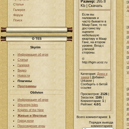
Размер:
265.8
[
Статьи
Kb | Скачать
Д
Галерея
д
Если вы
Форум
паломник и
Поиск
часто бываете в
Маар Гане, то по
[
достоинству
оцените
М
небольшую
[
квартиру в Маар
О TES
Гане, на втором
Д
уровне. Вход с
Skyrim
[
уличной
К
стороны.
Информация об игре
[
©
Статьи
U
http://hgm.ucoz.ru
Галерея
[
Видео
W
Категория:
Дома и
Новости
замки
|
Добавил
:
Urkaver |
Плагины
Сообщить о битой
Программы
ссылке
[
Oblivion
М
Просмотров:
2126
|
Загрузок:
1165
|
[
Информация об игре
Комментарии:
1
|
А
Рейтинг:
4.0
/
1
Shivering Isles
[
Knights of the Nine
Д
Живые и Мертвые
Всего комментариев:
1
[
Город ночи
Порядок вывода
П
комментариев:
Прохождение игры