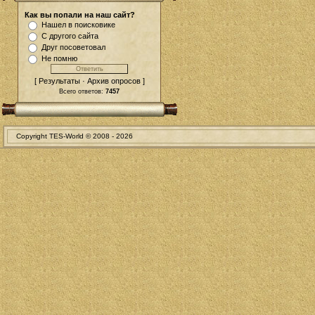
Как вы попали на наш сайт?
Нашел в поисковике
С другого сайта
Друг посоветовал
Не помню
[ Результаты · Архив опросов ]
Всего ответов:
7457
Copyright TES-World © 2008 -
2026