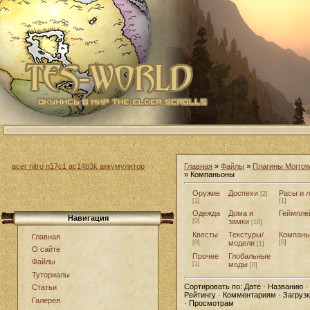
acer nitro n17c1 ac14b3k аккумулятор
Главная
»
Файлы
»
Плагины Morrow
» Компаньоны
Оружие
Доспехи
Расы и 
[2]
[1]
[1]
Одежда
Дома и
Геймпле
Навигация
[0]
замки
[10]
Квесты
Текстуры/
Компань
Главная
[0]
модели
[0]
[1]
О сайте
Прочее
Глобальные
Файлы
[1]
моды
[0]
Туториалы
Сортировать по:
Дате · Названию ·
Статьи
Рейтингу · Комментариям · Загруз
Галерея
· Просмотрам