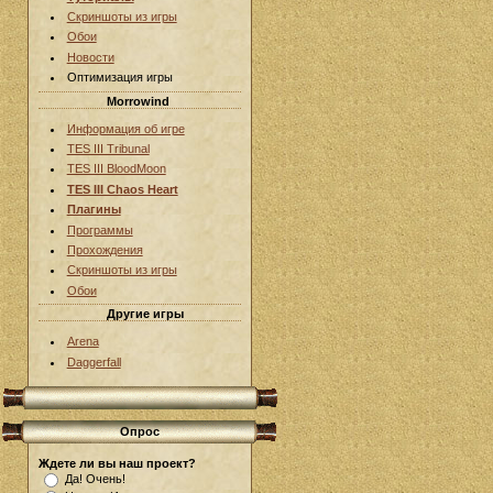
Скриншоты из игры
Обои
Новости
Оптимизация игры
Morrowind
Информация об игре
TES III Tribunal
TES III BloodMoon
TES III Chaos Heart
Плагины
Программы
Прохождения
Скриншоты из игры
Обои
Другие игры
Arena
Daggerfall
Опрос
Ждете ли вы наш проект?
Да! Очень!