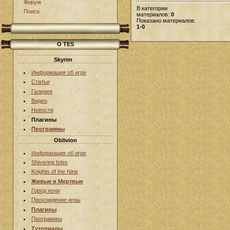
Форум
В категории
Поиск
материалов:
0
Показано материалов:
1-0
О TES
Skyrim
Информация об игре
Статьи
Галерея
Видео
Новости
Плагины
Программы
Oblivion
Информация об игре
Shivering Isles
Knights of the Nine
Живые и Мертвые
Город ночи
Прохождение игры
Плагины
Программы
Туториалы