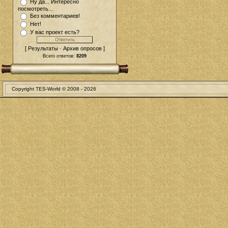
Ну да... Интересно
посмотреть...
Без комментариев!
Нет!
У вас проект есть?
[ Результаты · Архив опросов ]
Всего ответов:
8209
Copyright TES-World © 2008 -
2026