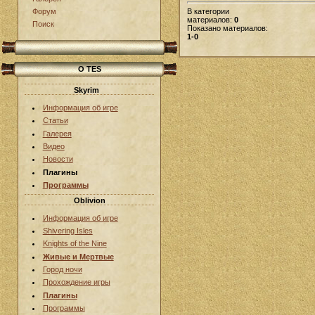
В категории
Форум
материалов:
0
Поиск
Показано материалов:
1-0
О TES
Skyrim
Информация об игре
Статьи
Галерея
Видео
Новости
Плагины
Программы
Oblivion
Информация об игре
Shivering Isles
Knights of the Nine
Живые и Мертвые
Город ночи
Прохождение игры
Плагины
Программы