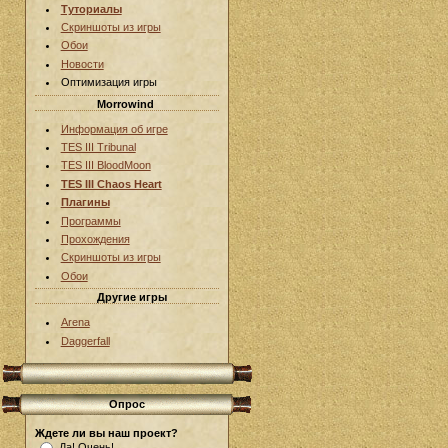
Туториалы
Скриншоты из игры
Обои
Новости
Оптимизация игры
Morrowind
Информация об игре
TES III Tribunal
TES III BloodMoon
TES III Chaos Heart
Плагины
Программы
Прохождения
Скриншоты из игры
Обои
Другие игры
Arena
Daggerfall
Опрос
Ждете ли вы наш проект?
Да! Очень!