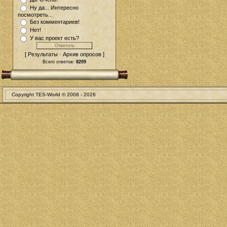
Ну да... Интересно
посмотреть...
Без комментариев!
Нет!
У вас проект есть?
[ Результаты · Архив опросов ]
Всего ответов:
8209
Copyright TES-World © 2008 -
2026