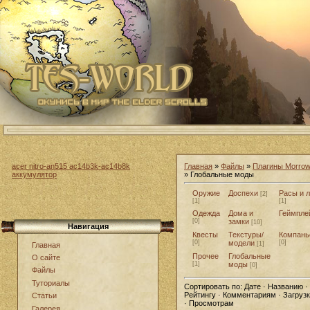
acer nitro-an515 ac14b3k-ac14b8k
Главная
»
Файлы
»
Плагины Morrow
аккумулятор
» Глобальные моды
Оружие
Доспехи
Расы и 
[2]
[1]
[1]
Одежда
Дома и
Геймпле
[0]
замки
[10]
Навигация
Квесты
Текстуры/
Компань
[0]
модели
[0]
[1]
Главная
Прочее
Глобальные
О сайте
[1]
моды
[0]
Файлы
Туториалы
Сортировать по:
Дате · Названию ·
Рейтингу · Комментариям · Загруз
Статьи
· Просмотрам
Галерея