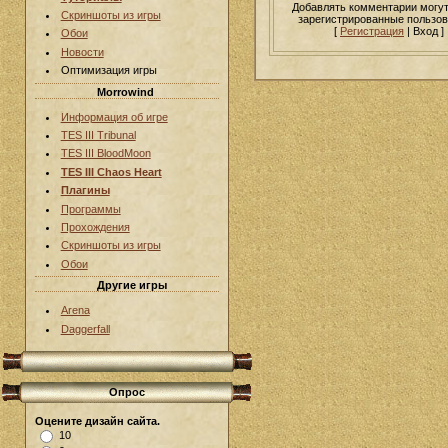
Добавлять комментарии могут
Скриншоты из игры
зарегистрированные пользов
[
Регистрация
| Вход ]
Обои
Новости
Оптимизация игры
Morrowind
Информация об игре
TES III Tribunal
TES III BloodMoon
TES III Chaos Heart
Плагины
Программы
Прохождения
Скриншоты из игры
Обои
Другие игры
Arena
Daggerfall
Опрос
Оцените дизайн сайта.
10