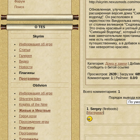
Форум
http://skyrim.nexusmods.com/m
Поиск
Обновленная, улучшенная и
расширенная версия дома "Си
водопад". Он расположен в
окрестностях Виндхельма непо
от стоянки великанов "Седловая
О TES
Это очень красивый и уютный 
"Сияющий Водопад", который с
вам замечательным пристанищ
Skyrim
нем есть необходимое
путешественнику, а в добавок 
Информация об игре
там невероятно красиво.
Статьи
Галерея
Видео
Категория:
Дома и замки
|
Добав
Новости
Сообщить о битой ссылке
Плагины
Просмотров:
2639
| Загрузок:
68
Комментарии:
1
| Рейтинг:
0.0
/
0
Программы
Oblivion
Всего комментариев:
1
Информация об игре
Порядок вывода ко
Shivering Isles
Knights of the Nine
1
.
Sergey
(fireboots)
Живые и Мертвые
[
Материал
]
Город ночи
Прохождение игры
Плагины
Программы
Туториалы