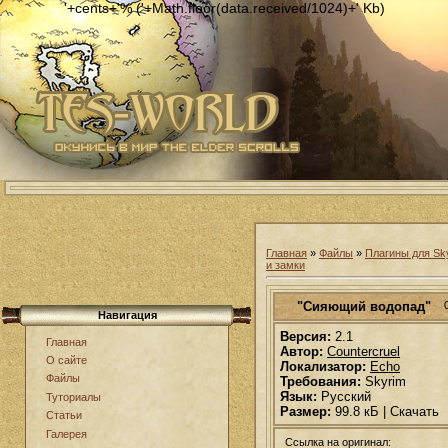
'+cents+'% ('+Math.floor(data.received/1024)+' Kb)
Главная
»
Файлы
»
Плагины для Sk
и замки
"Сияющий водопад"
Навигация
Версия:
2.1
Главная
Автор:
Countercruel
О сайте
Локализатор:
Echo
Файлы
Требования:
Skyrim
Язык:
Русский
Туториалы
Размер:
99.8 кБ | Скачать
Статьи
Галерея
Ссылка на оригинал: