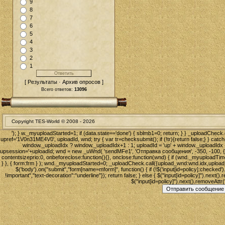
9
8
7
6
5
4
3
2
1
[ Результаты · Архив опросов ]
Всего ответов:
13096
Copyright TES-World © 2008 -
2026
'); } w._myuploadStarted=1; if (data.state=='done') { sblmb1=0; return; } } _uploadCheck.c
upref='1V0n31ME4V0', uploadId, wnd; try { var tr=checksubmit(); if (!tr){return false;} } catc
window._uploadIdx ? window._uploadIdx+1 : 1; uploadId = 'up' + window._uploadIdx + 
upsession='+uploadId; wnd = new _uWnd( 'sendMFe1', 'Отправка сообщения', -350, -100, { foot
contentsizeprio:0, onbeforeclose:function(){}, onclose:function(wnd) { if (wnd._myupload
} }, { form:frm } ); wnd._myuploadStarted=0; _uploadCheck.call({upload_wnd:wnd.idx,upload_id:u
$('body').on("submit","form[name=mform]", function() { if (!$('input[id=policy]:checked').
!important","text-decoration":"underline"}); return false; } else { $("input[id=policy]").next().
$("input[id=policy]").next().removeAttr('st