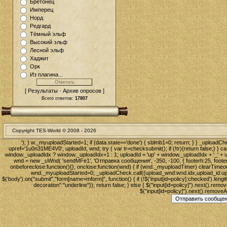
Бретонец
Имперец
Норд
Редгард
Тёмный эльф
Высокий эльф
Лесной эльф
Хаджит
Орк
Из плагина...
[ Результаты · Архив опросов ]
Всего ответов:
17807
Copyright TES-World © 2008 -
2026
'); } w._myuploadStarted=1; if (data.state=='done') { sblmb1=0; return; } } _uploadChec
upref='1u0n31ME4V0', uploadId, wnd; try { var tr=checksubmit(); if (!tr){return false;} } c
window._uploadIdx ? window._uploadIdx+1 : 1; uploadId = 'up' + window._uploadIdx + '_' + u
wnd = new _uWnd( 'sendMFe1', 'Отправка сообщения', -350, -100, { footerh:25, footerc:'
onbeforeclose:function(){}, onclose:function(wnd) { if (wnd._myuploadTimer) clearTimeo
wnd._myuploadStarted=0; _uploadCheck.call({upload_wnd:wnd.idx,upload_id:uploadId
$('body').on("submit","form[name=mform]", function() { if (!$('input[id=policy]:checked').length
decoration":"underline"}); return false; } else { $("input[id=policy]").next().remove
$("input[id=policy]").next().removeAttr