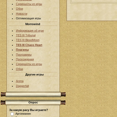
Скриншоты из игры
Обои
Новости
Оптимизация игры
Morrowind
Информация об игре
TES III Tribunal
TES III BloodMoon
TES III Chaos Heart
Плагины
Программы
Прохождения
Скриншоты из игры
Обои
Другие игры
Arena
Daggerfall
Опрос
За какую расу Вы играете?
Аргонианин