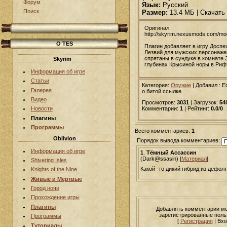
Форум
Язык:
Русский
Поиск
Размер:
13.4 МБ | Скачать
Оригинал:
http://skyrim.nexusmods.com/m
О TES
Плагин добавляет в игру Досп
Лезвий для мужских персонаже
спрятаны в сундуке в комнате 
Skyrim
глубинах Крысиной норы в Риф
Информация об игре
Статьи
Категория:
Оружие
|
Добавил
: 
Галерея
о битой ссылке
Видео
Просмотров:
3031
| Загрузок:
54
Комментарии:
1
| Рейтинг:
0.0
/
0
Новости
Плагины
Программы
Всего комментариев:
1
Oblivion
Порядок вывода комментариев:
Информация об игре
1
.
Тёмный Ассассин
(Dark@ssasin) [
Материал
]
Shivering Isles
Какой- то дикий гибрид из дефол
Knights of the Nine
Живые и Мертвые
Город ночи
Прохождение игры
Плагины
Добавлять комментарии мо
зарегистрированные поль
Программы
[
Регистрация
| Вхо
Туториалы