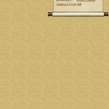
[01.05.2017]
[
Дома и замки
]
Хижина в Хууле
(
10
)