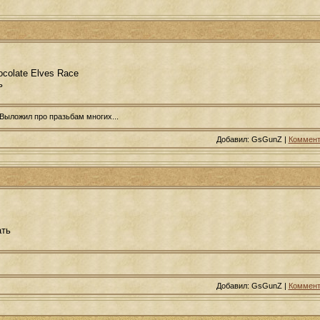
ocolate Elves Race
ь
ыложил про празьбам многих...
Добавил: GsGunZ |
Коммент
ать
Добавил: GsGunZ |
Коммент