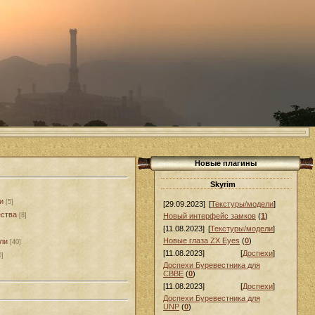
Новые плагины
Skyrim
и
[5]
[29.09.2023]
[
Текстуры/модели
]
ства
[8]
Новый интерфейс замков
(
1
)
[11.08.2023]
[
Текстуры/модели
]
Новые глаза ZX Eyes
(
0
)
ли
[40]
[11.08.2023]
[
Доспехи
]
0]
Доспехи Буревестника для
СВВЕ
(
0
)
[11.08.2023]
[
Доспехи
]
Доспехи Буревестника для
UNP
(
0
)