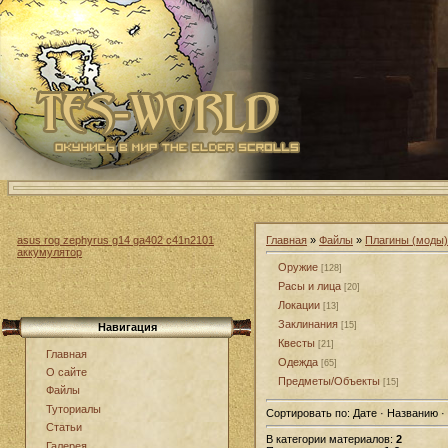
asus rog zephyrus g14 ga402 c41n2101
Главная
»
Файлы
»
Плагины (моды) 
аккумулятор
Оружие
[128]
Расы и лица
[20]
Локации
[13]
Заклинания
[15]
Навигация
Квесты
[21]
Главная
Одежда
[65]
О сайте
Предметы/Объекты
[15]
Файлы
Туториалы
Сортировать по:
Дате · Названию ·
Статьи
В категории материалов:
2
Галерея