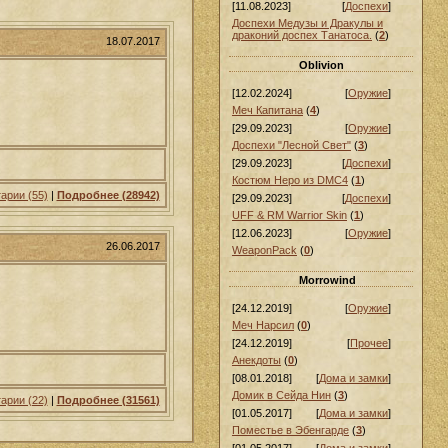
[11.08.2023]
[
Доспехи
]
Доспехи Медузы и Дракулы и
драконий доспех Танатоса.
(
2
)
18.07.2017
Oblivion
[12.02.2024]
[
Оружие
]
Меч Капитана
(
4
)
[29.09.2023]
[
Оружие
]
Доспехи "Лесной Свет"
(
3
)
[29.09.2023]
[
Доспехи
]
Костюм Неро из DMC4
(
1
)
арии (55)
|
Подробнее (28942)
[29.09.2023]
[
Доспехи
]
UFF & RM Warrior Skin
(
1
)
[12.06.2023]
[
Оружие
]
26.06.2017
WeaponPack
(
0
)
Morrowind
[24.12.2019]
[
Оружие
]
Меч Нарсил
(
0
)
[24.12.2019]
[
Прочее
]
Анекдоты
(
0
)
[08.01.2018]
[
Дома и замки
]
Домик в Сейда Нин
(
3
)
арии (22)
|
Подробнее (31561)
[01.05.2017]
[
Дома и замки
]
Поместье в Эбенгарде
(
3
)