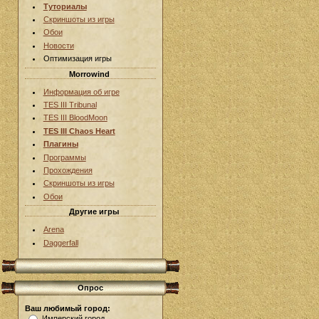
Туториалы
Скриншоты из игры
Обои
Новости
Оптимизация игры
Morrowind
Информация об игре
TES III Tribunal
TES III BloodMoon
TES III Chaos Heart
Плагины
Программы
Прохождения
Скриншоты из игры
Обои
Другие игры
Arena
Daggerfall
Опрос
Ваш любимый город:
Имперский город