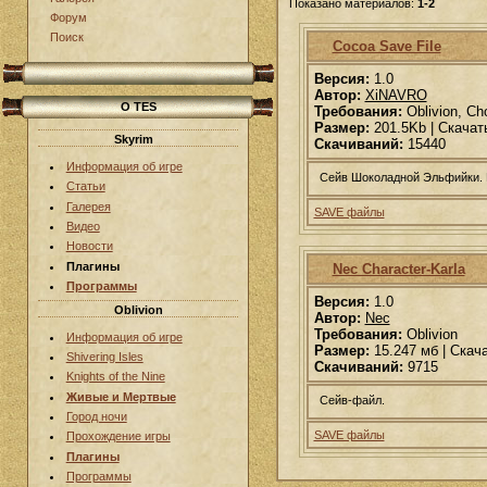
Показано материалов:
1-2
Форум
Поиск
Cocoa Save File
Версия:
1.0
Автор:
XiNAVRO
О TES
Требования:
Oblivion, Ch
Размер:
201.5Kb | Скачат
Skyrim
Скачиваний:
15440
Информация об игре
Сейв Шоколадной Эльфийки. В
Статьи
Галерея
SAVE файлы
Видео
Новости
Плагины
Nec Character-Karla
Программы
Версия:
1.0
Oblivion
Автор:
Nec
Требования:
Oblivion
Информация об игре
Размер:
15.247 мб | Скач
Shivering Isles
Скачиваний:
9715
Knights of the Nine
Живые и Мертвые
Сейв-файл.
Город ночи
SAVE файлы
Прохождение игры
Плагины
Программы