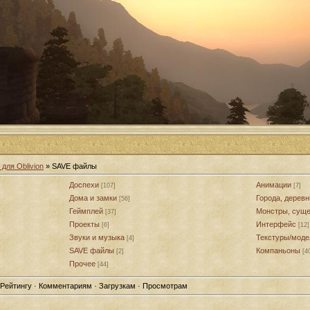
для Oblivion
» SAVE файлы
Доспехи
Анимации
[107]
[7]
Дома и замки
Города, деревн
[56]
Геймплей
Монстры, суще
[37]
Проекты
Интерфейс
[6]
[12]
Звуки и музыка
Текстуры/моде
[4]
SAVE файлы
Компаньоны
[2]
[4
Прочее
[44]
 Рейтингу · Комментариям · Загрузкам · Просмотрам