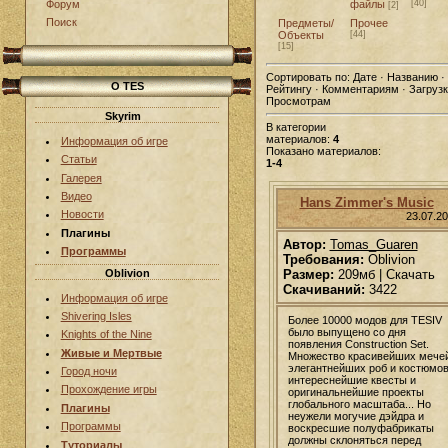
файлы
[40]
Форум
[2]
Поиск
Предметы/
Прочее
Объекты
[44]
[15]
Сортировать по:
Дате · Названию ·
О TES
Рейтингу · Комментариям · Загрузк
Просмотрам
Skyrim
В категории
материалов:
4
Информация об игре
Показано материалов:
Статьи
1-4
Галерея
Видео
Hans Zimmer's Music
Новости
23.07.2
Плагины
Автор:
Tomas_Guaren
Программы
Требования:
Oblivion
Oblivion
Размер:
209мб | Скачать
Скачиваний:
3422
Информация об игре
Shivering Isles
Более 10000 модов для TESIV
было выпущено со дня
Knights of the Nine
появления Construction Set.
Живые и Мертвые
Множество красивейших мечей
элегантнейших роб и костюмов
Город ночи
интереснейшие квесты и
Прохождение игры
оригинальнейшие проекты
глобального масштаба... Но
Плагины
неужели могучие дэйдра и
Программы
воскресшие полуфабрикаты
должны склоняться перед
Туториалы