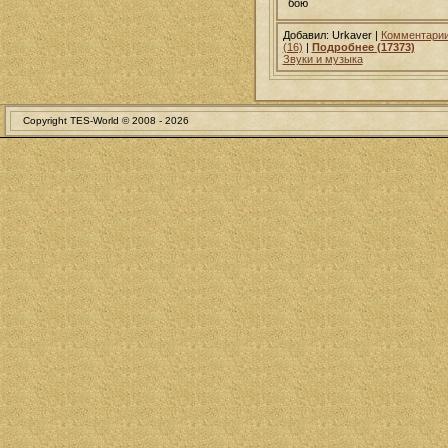
бою
Добавил: Urkaver |
Комментари
(16)
|
Подробнее (17373)
Звуки и музыка
Copyright TES-World © 2008 -
2026