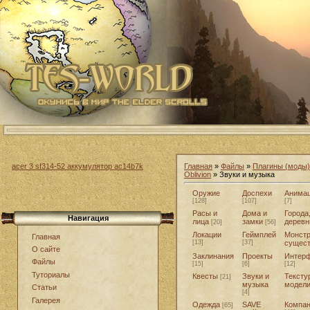
acer 3 sf314-52 аккумулятор ac14b7k
Главная
»
Файлы
»
Плагины (моды)
Oblivion
» Звуки и музыка
Оружие
Доспехи
Анима
[128]
[107]
[7]
Расы и
Дома и
Города
Навигация
лица
замки
деревн
[20]
[56]
Локации
Геймплей
Монстр
Главная
[13]
[37]
сущес
О сайте
Заклинания
Проекты
Интер
Файлы
[15]
[6]
[12]
Туториалы
Квесты
Звуки и
Тексту
[21]
музыка
модел
Статьи
[4]
Галерея
Одежда
SAVE
Компа
[65]