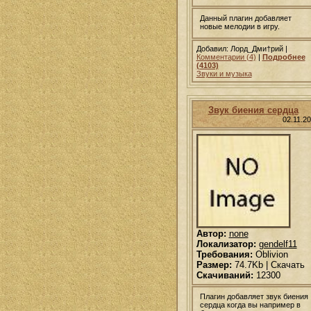
Данный плагин добавляет
новые мелодии в игру.
Добавил: Лорд_Дми†рий |
Комментарии (4)
|
Подробнее
(4103)
Звуки и музыка
Звук биения сердца
02.11.2
Автор:
none
Локализатор:
gendelf11
Требования:
Oblivion
Размер:
74.7Kb | Скачать
Скачиваний:
12300
Плагин добавляет звук биения
сердца когда вы например в