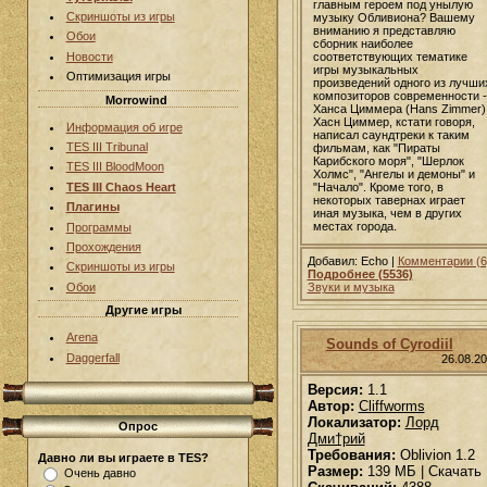
главным героем под унылую
Скриншоты из игры
музыку Обливиона? Вашему
вниманию я представляю
Обои
сборник наиболее
Новости
соответствующих тематике
игры музыкальных
Оптимизация игры
произведений одного из лучши
композиторов современности -
Morrowind
Ханса Циммера (Hans Zimmer)
Хасн Циммер, кстати говоря,
Информация об игре
написал саундтреки к таким
TES III Tribunal
фильмам, как "Пираты
Карибского моря", "Шерлок
TES III BloodMoon
Холмс", "Ангелы и демоны" и
TES III Chaos Heart
"Начало". Кроме того, в
некоторых тавернах играет
Плагины
иная музыка, чем в других
местах города.
Программы
Прохождения
Добавил: Echo |
Комментарии (6
Скриншоты из игры
Подробнее (5536)
Обои
Звуки и музыка
Другие игры
Arena
Sounds of Cyrodiil
Daggerfall
26.08.2
Версия:
1.1
Автор:
Cliffworms
Локализатор:
Лорд
Опрос
Дми†рий
Требования:
Oblivion 1.2
Давно ли вы играете в TES?
Размер:
139 МБ | Скачать
Очень давно