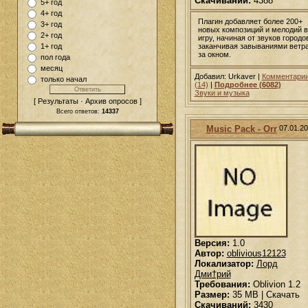
Скачиваний:
4388
5+ год
4+ год
Плагин добавляет более 200+
3+ год
новых композиций и мелодий в
2+ год
игру, начиная от звуков городо
1+ год
заканчивая завываниями ветр
за окном.
пол года
месяц
Добавил: Urkaver |
Комментари
только начал
(14)
|
Подробнее (6082)
Звуки и музыка
[ Результаты · Архив опросов ]
Всего ответов:
14337
Music Pack - Orr
07.01.2
Версия:
1.0
Автор:
oblivious12123
Локализатор:
Лорд
Дми†рий
Требования:
Oblivion 1.2
Размер:
35 MB | Скачать
Скачиваний:
3430