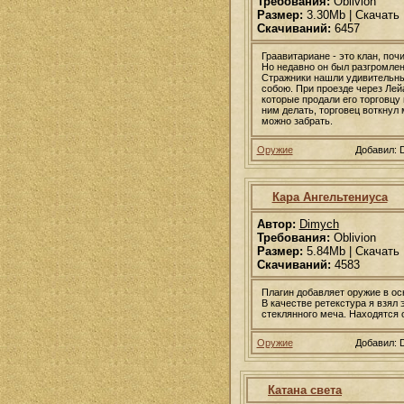
Требования:
Oblivion
Размер:
3.30Mb | Скачать
Скачиваний:
6457
Граавитариане - это клан, по
Но недавно он был разгромле
Стражники нашли удивительный
собою. При проезде через Лей
которые продали его торговцу 
ним делать, торговец воткнул 
можно забрать.
Оружие
Добавил: 
Кара Ангельтениуса
Автор:
Dimych
Требования:
Oblivion
Размер:
5.84Mb | Скачать
Скачиваний:
4583
Плагин добавляет оружие в ос
В качестве ретекстура я взял 
стеклянного меча. Находятся о
Оружие
Добавил: 
Катана света