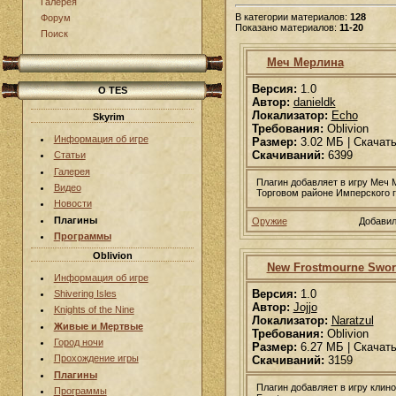
Галерея
В категории материалов:
128
Форум
Показано материалов:
11-20
Поиск
Меч Мерлина
Версия:
1.0
О TES
Автор:
danieldk
Локализатор:
Echo
Skyrim
Требования:
Oblivion
Информация об игре
Размер:
3.02 МБ | Скачат
Скачиваний:
6399
Статьи
Галерея
Плагин добавляет в игру Меч 
Видео
Торговом районе Имперского г
Новости
Плагины
Оружие
Добавил
Программы
Oblivion
New Frostmourne Swo
Информация об игре
Версия:
1.0
Shivering Isles
Автор:
Jojjo
Knights of the Nine
Локализатор:
Naratzul
Живые и Мертвые
Требования:
Oblivion
Город ночи
Размер:
6.27 МБ | Скачат
Прохождение игры
Скачиваний:
3159
Плагины
Плагин добавляет в игру клино
Программы