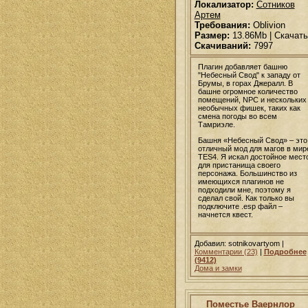
Локализатор:
Сотников
Артем
Требования:
Oblivion
Размер:
13.86Mb | Скачать
Скачиваний:
7997
Плагин добавляет башню
"Небесный Свод" к западу от
Брумы, в горах Джералл. В
башне огромное количество
помещений, NPC и нескольких
необычных фишек, таких как
смена погоды во всем
Тамриэле.
Башня «Небесный Свод» – это
отличный мод для магов в мир
TES4. Я искал достойное мест
для пристанища своего
персонажа. Большинство из
имеющихся плагинов не
подходили мне, поэтому я
сделал свой. Как только вы
подключите .esp файл –
начнется квест.
Добавил: sotnikovartyom |
Комментарии (23)
|
Подробнее
(9412)
Дома и замки
Поместье Ваернлор