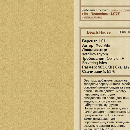
Добавил: Urkaver |
Комментари
(49)
|
Подробнее (12775)
Дома и замки
Beach House
11.08.2
Версия:
1.01
Автор:
Xed Vilo
Локализатор:
sotnikovartyom
Требования:
Oblivion +
Shivering Isles
Размер:
903.8Kb | Скачать
Скачиваний:
5176
Этот мод добавляет замок на
западном берегу Анвила. Моей
основной целью, создавая это
плагин, было сделать моему
персонажу место для
складирования своих добытых
вещей, поэтому в нем вы
найдете горы сундуков.
По мере развития этой идеи я
начал добавлять всевозможны
предметы быта. Поскольку
замок создавался для
персонажей-мужчин, женщины
возможно захотят изменить
имеющихся NPC на