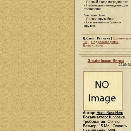
- Полный склад ингредиентов.
- Небольшое помещение для
тренировок.
Часовня Вейе
- Полная оружейная
- Все комплекты брони и
оружия.
Добавил: Kinnoske |
Комментар
(34)
|
Подробнее (6047)
Дома и замки
Эльфийская Вилла
22.09.2
Автор:
HomeBaseHero
Локализатор:
Kinnoske
Требования:
Oblivion
Размер:
15 Мб | Скачать
Скачиваний:
5096