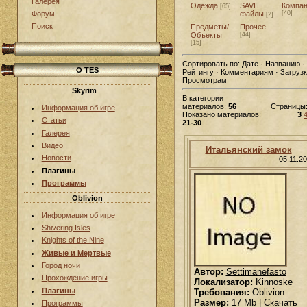
Галерея
Одежда
SAVE
Компа
[65]
файлы
[40]
Форум
[2]
Поиск
Предметы/
Прочее
Объекты
[44]
[15]
Сортировать по:
Дате · Названию ·
О TES
Рейтингу · Комментариям · Загрузк
Просмотрам
Skyrim
В категории
материалов:
56
Страницы
Информация об игре
Показано материалов:
3
Статьи
21-30
Галерея
Видео
Итальянский замок
Новости
05.11.2
Плагины
Программы
Oblivion
Информация об игре
Shivering Isles
Knights of the Nine
Живые и Мертвые
Город ночи
Автор:
Settimanefasto
Прохождение игры
Локализатор:
Kinnoske
Плагины
Требования:
Oblivion
Размер:
17 Mb | Скачать
Программы