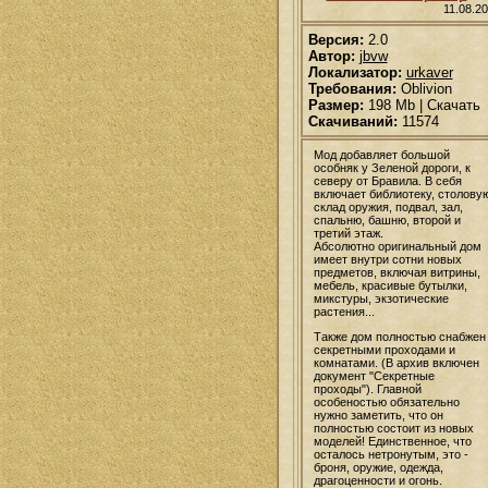
11.08.2
Версия:
2.0
Автор:
jbvw
Локализатор:
urkaver
Требования:
Oblivion
Размер:
198 Mb | Скачать
Скачиваний:
11574
Мод добавляет большой
особняк у Зеленой дороги, к
северу от Бравила. В себя
включает библиотеку, столовую
склад оружия, подвал, зал,
спальню, башню, второй и
третий этаж.
Абсолютно оригинальный дом
имеет внутри сотни новых
предметов, включая витрины,
мебель, красивые бутылки,
микстуры, экзотические
растения...
Также дом полностью снабжен
секретными проходами и
комнатами. (В архив включен
документ "Секретные
проходы"). Главной
особеностью обязательно
нужно заметить, что он
полностью состоит из новых
моделей! Единственное, что
осталось нетронутым, это -
броня, оружие, одежда,
драгоценности и огонь.