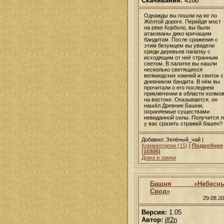
Скачиваний:
4166
Однажды вы пошли на юг по
Жёлтой дороге. Перейдя мост
на реке Корболо, вы были
атакованы дико кричащим
бандитом. После сражения с
этим безумцем вы увидели
среди деревьев палатку с
исходящим от неё странным
светом. В палатке вы нашли
несколько светящихся
велкиндских камней и свиток с
дневником бандита. В нём вы
прочитали о его последнем
приключении в области холмо
на востоке. Оказывается, он
нашёл Древние Башни,
охраняемые существами
невиданной силы. Получится л
у вас сразить стражей башен?
Добавил: Зелёный_чай |
Комментарии (15)
|
Подробнее
(10305)
Дома и замки
Башня «Небесн
Свод»
29.08.2
Версия:
1.05
Автор:
jlf2n