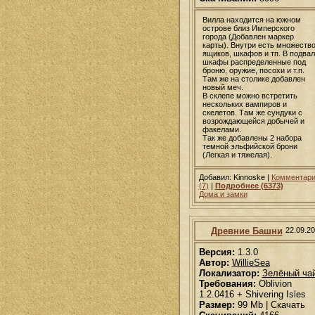
Вилла находится на южном
острове близ Имперского
города (Добавлен маркер
карты). Внутри есть множеств
ящиков, шкафов и тп. В подвал
шкафы распределенные под
броню, оружие, посохи и т.п.
Там же на столике добавлен
новый меч.
В склепе можно встретить
нескольких вампиров и
скелетов. Там же сундуки с
возрождающейся добычей и
факелами.
Так же добавлены 2 набора
темной эльфийской брони
(Легкая и тяжелая).
Добавил: Kinnoske |
Комментар
(7)
|
Подробнее (6373)
Дома и замки
Древние Башни
22.09.2
Версия:
1.3.0
Автор:
WillieSea
Локализатор:
Зелёный ча
Требования:
Oblivion
1.2.0416 + Shivering Isles
Размер:
99 Mb | Скачать