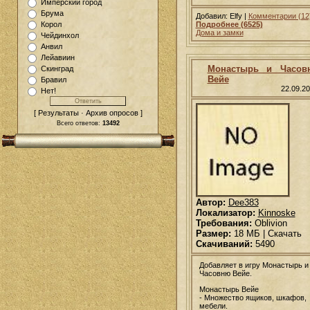
Имперский город
Брума
Добавил: Elfy |
Комментарии (12
Корол
Подробнее (6525)
Дома и замки
Чейдинхол
Анвил
Лейавиин
Монастырь и Часов
Скинград
Вейе
Бравил
22.09.2
Нет!
[ Результаты · Архив опросов ]
Всего ответов:
13492
Автор:
Dee383
Локализатор:
Kinnoske
Требования:
Oblivion
Размер:
18 МБ | Скачать
Скачиваний:
5490
Добавляет в игру Монастырь и
Часовню Вейе.
Монастырь Вейе
- Множество ящиков, шкафов,
мебели.