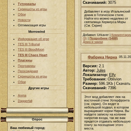
Скачиваний:
3075
Туториалы
Скриншоты из игры
Добавляет в игру Итальянский
Обои
домик в Готическом стиле.
Найти его можно недалеко от
Новости
святилища Хермеуса Моры
Оптимизация игры
(См. Скрин)
Morrowind
Добавил: Urkaver |
Комментари
(9)
|
Подробнее (5488)
Информация об игре
Дома и замки
TES III Tribunal
TES III BloodMoon
TES III Chaos Heart
Фабрика Нирна
05.11.2
Плагины
Версия:
2.1
Программы
Автор:
Jules
Прохождения
Локализатор:
Elfy
Скриншоты из игры
Требования:
Oblivion
Обои
Размер:
596.1Kb | Скачать
Скачиваний:
7396
Другие игры
Arena
Этот мод добавляет люк на
восточной стене Уотерфронта
Daggerfall
(см. скрин). Он ведет в
небольшой подвал, в котором
выращивают корни Нирна. Вы
найдете записку на колонне
напротив входа, так же вам
Опрос
придется отдавать небольшую
плату за посещение этого
Ваш любимый город:
места.