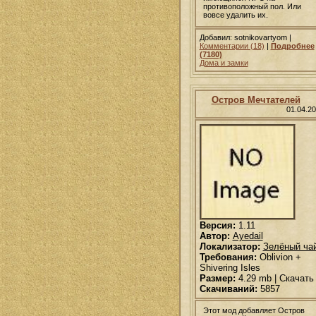
противоположный пол. Или
вовсе удалить их.
Добавил: sotnikovartyom |
Комментарии (18)
|
Подробнее
(7180)
Дома и замки
Остров Мечтателей
01.04.2
Версия:
1.11
Автор:
Ayedail
Локализатор:
Зелёный ча
Требования:
Oblivion +
Shivering Isles
Размер:
4.29 mb | Скачать
Скачиваний:
5857
Этот мод добавляет Остров