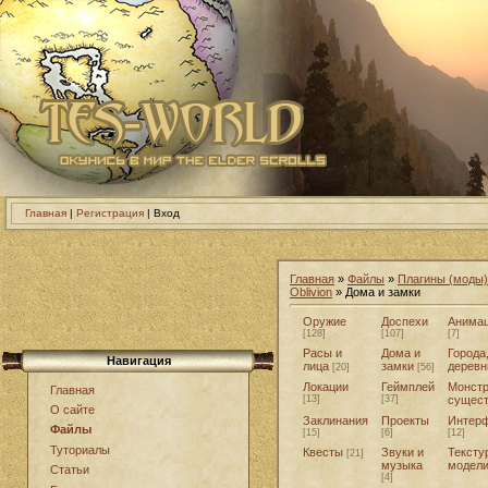
Главная
|
Регистрация
| Вход
Главная
»
Файлы
»
Плагины (моды)
Oblivion
» Дома и замки
Оружие
Доспехи
Анима
[128]
[107]
[7]
Расы и
Дома и
Города
Навигация
лица
замки
деревн
[20]
[56]
Локации
Геймплей
Монстр
Главная
[13]
[37]
сущес
О сайте
Заклинания
Проекты
Интер
Файлы
[15]
[6]
[12]
Туториалы
Квесты
Звуки и
Тексту
[21]
музыка
модел
Статьи
[4]