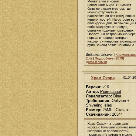
Мечтателей в новом
небольшом мире. Он может
быть неплохим местом, где
можно отдохнуть и
расслабиться без ежедневных
неприятностей. На острове ест
айлейдский дом, включающий 
себя кладовую, столовую,
спальню и другие помещения.
Попасть на остров можно чере
портал в пещере, которая
находится напротив айлейдски
руин Вейонд возле Лейавиина.
Добавил: Urkaver |
Комментари
(14)
|
Подробнее (9379)
Дома и замки
Храм Окари
01.04.2
Версия:
v16
Автор:
Pierrejaquet
Локализатор:
Dina
Требования:
Oblivion +
Shivering Isles
Размер:
25Mb | Скачать
Скачиваний:
26344
Храм Окари - это дом для
игрока с большим количество
интересных особенностей:
тюрьмами (в которые можно