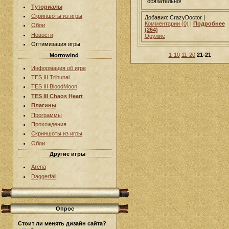
обязательно!
Туториалы
Скриншоты из игры
Добавил: CrazyDoctor |
Комментарии (0)
|
Подробнее
Обои
(264)
Новости
Оружие
Оптимизация игры
1-10
11-20
21-21
Morrowind
Информация об игре
TES III Tribunal
TES III BloodMoon
TES III Chaos Heart
Плагины
Программы
Прохождения
Скриншоты из игры
Обои
Другие игры
Arena
Daggerfall
Опрос
Стоит ли менять дизайн сайта?