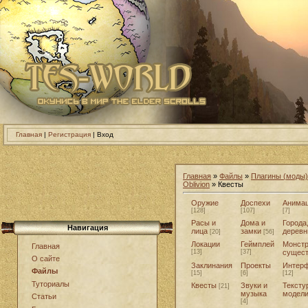
Главная
|
Регистрация
| Вход
Главная
»
Файлы
»
Плагины (моды)
Oblivion
» Квесты
Оружие
Доспехи
Анима
[128]
[107]
[7]
Расы и
Дома и
Города
Навигация
лица
замки
деревн
[20]
[56]
Локации
Геймплей
Монстр
Главная
[13]
[37]
сущес
О сайте
Заклинания
Проекты
Интер
Файлы
[15]
[6]
[12]
Туториалы
Квесты
Звуки и
Тексту
[21]
музыка
модел
Статьи
[4]