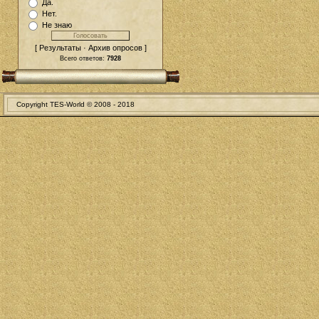
Да.
Нет.
Не знаю
[ Результаты · Архив опросов ]
Всего ответов:
7928
Copyright TES-World © 2008 - 2018