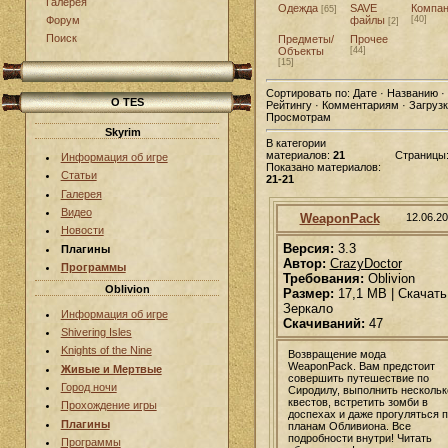
Галерея
Одежда
SAVE
Компа
[65]
файлы
[40]
Форум
[2]
Поиск
Предметы/
Прочее
Объекты
[44]
[15]
Сортировать по:
Дате · Названию ·
О TES
Рейтингу · Комментариям · Загрузк
Просмотрам
Skyrim
В категории
материалов:
21
Страницы
Информация об игре
Показано материалов:
Статьи
21-21
Галерея
Видео
WeaponPack
12.06.2
Новости
Версия:
3.3
Плагины
Автор:
CrazyDoctor
Программы
Требования:
Oblivion
Oblivion
Размер:
17,1 MB | Скачать 
Зеркало
Информация об игре
Скачиваний:
47
Shivering Isles
Knights of the Nine
Возвращение мода
WeaponPack. Вам предстоит
Живые и Мертвые
совершить путешествие по
Город ночи
Сиродилу, выполнить нескольк
квестов, встретить зомби в
Прохождение игры
доспехах и даже прогуляться п
Плагины
планам Обливиона. Все
подробности внутри! Читать
Программы