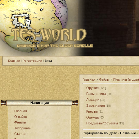
Главная
|
Регистрация
| Вход
Главная
»
Файлы
»
Плагины (моды) 
Оружие
[128]
Расы и лица
[20]
Локации
[13]
Навигация
Заклинания
[15]
Главная
Квесты
[21]
О сайте
Одежда
[65]
Файлы
Предметы/Объекты
[15]
Туториалы
Сортировать по:
Дате · Названию ·
Статьи