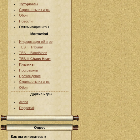
Туториалы
Скриншоты из игры
Обои
Новости
Оптимизация игры
Morrowind
Информация об игре
TES III Tribunal
TES III BloodMoon
TES III Chaos Heart
Плагины
Программы
Прохождения
Скриншоты из игры
Обои
Другие игры
Arena
Daggerfall
Опрос
Как вы относитесь к