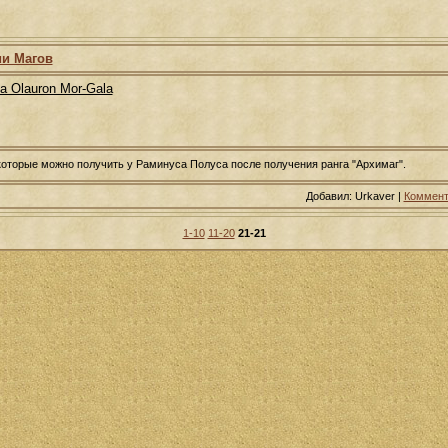
и Магов
a Olauron Mor-Gala
 которые можно получить у Раминуса Полуса после получения ранга "Архимаг".
Добавил: Urkaver |
Коммент
1-10
11-20
21-21