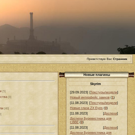
Приветствую Вас
Странник
Новые плагины
Skyrim
и
[5]
[29.09.2023]
[
Текстуры/модели
]
ства
[8]
Новый интерфейс замков
(
1
)
[11.08.2023]
[
Текстуры/модели
]
Новые глаза ZX Eyes
(
0
)
ли
[40]
[11.08.2023]
[
Доспехи
]
0]
Доспехи Буревестника для
СВВЕ
(
0
)
[11.08.2023]
[
Доспехи
]
Доспехи Буревестника для