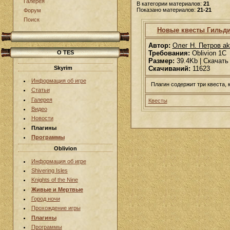
Галерея
В категории материалов:
21
Показано материалов:
21-21
Форум
Поиск
Новые квесты Гильди
Автор:
Олег Н. Петров ak
О TES
Требования:
Oblivion 1C
Размер:
39.4Kb | Скачать
Skyrim
Скачиваний:
11623
Информация об игре
Плагин содержит три квеста,
Статьи
Галерея
Квесты
Видео
Новости
Плагины
Программы
Oblivion
Информация об игре
Shivering Isles
Knights of the Nine
Живые и Мертвые
Город ночи
Прохождение игры
Плагины
Программы