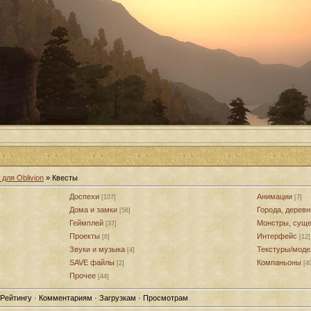
для Oblivion
» Квесты
Доспехи
Анимации
[107]
[7]
Дома и замки
Города, деревн
[56]
Геймплей
Монстры, суще
[37]
Проекты
Интерфейс
[6]
[12]
Звуки и музыка
Текстуры/моде
[4]
SAVE файлы
Компаньоны
[2]
[4
Прочее
[44]
 Рейтингу · Комментариям · Загрузкам · Просмотрам