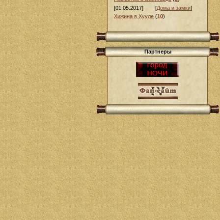
[01.05.2017]
[
Дома и замки
]
Хижина в Хууле
(
10
)
Партнеры