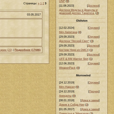
UNP
(
0
)
Страницы:
«
1
2
3
[11.08.2023]
[
Доспехи
]
Доспехи Медузы и Дракулы и
драконий доспех Танатоса.
(
2
)
03.05.2017
Oblivion
[12.02.2024]
[
Оружие
]
Меч Капитана
(
4
)
[29.09.2023]
[
Оружие
]
Доспехи "Лесной Свет"
(
3
)
[29.09.2023]
[
Доспехи
]
арии (22)
|
Подробнее (17446)
Костюм Неро из DMC4
(
1
)
[29.09.2023]
[
Доспехи
]
UFF & RM Warrior Skin
(
1
)
[12.06.2023]
[
Оружие
]
WeaponPack
(
0
)
Morrowind
[24.12.2019]
[
Оружие
]
Меч Нарсил
(
0
)
[24.12.2019]
[
Прочее
]
Анекдоты
(
0
)
[08.01.2018]
[
Дома и замки
]
Домик в Сейда Нин
(
3
)
[01.05.2017]
[
Дома и замки
]
Поместье в Эбенгарде
(
3
)