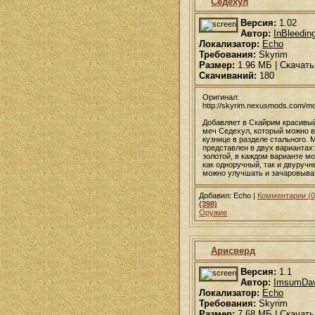
Седехул
Версия:
1.02
Автор:
InBleedin
Локализатор:
Echo
Требования:
Skyrim
Размер:
1.96 МБ | Скачать
Скачиваний:
180
Оригинал:
http://skyrim.nexusmods.com/m
Добавляет в Скайрим красивы
меч Седехул, который можно в
кузнице в разделе стального. 
представлен в двух вариантах
золотой, в каждом варианте м
как одноручный, так и двуручн
можно улучшать и зачаровыва
Добавил: Echo |
Комментарии (0
(398)
Оружие
Арисверд
Версия:
1.1
Автор:
ImsumDa
Локализатор:
Echo
Требования:
Skyrim
Размер:
7.68 МБ | Скачать