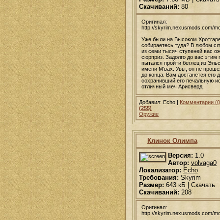
Скачиваний:
80
Оригинал:
http://skyrim.nexusmods.com/m
Уже были на Высоком Хротгаре
собираетесь туда? В любом сл
из семи тысяч ступеней вас о
сюрприз. Задолго до вас этим
пытался пройти беглец из Эль
имени М'вах. Увы, он не проше
до конца. Вам достанется его 
сохранивший его печальную ис
отличный меч Арисверд.
Добавил: Echo |
Комментарии (0
(255)
Оружие
Клинок Олимпа
Версия:
1.0
Автор:
volvaga0
Локализатор:
Echo
Требования:
Skyrim
Размер:
643 кБ | Скачать
Скачиваний:
208
Оригинал:
http://skyrim.nexusmods.com/m