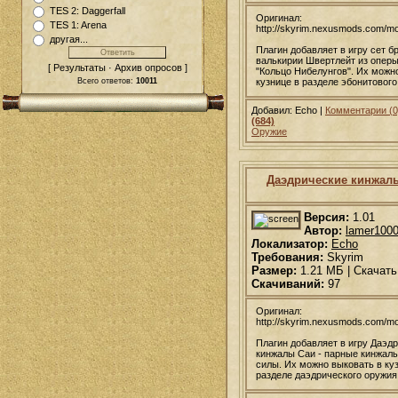
TES 2: Daggerfall
Оригинал:
TES 1: Arena
http://skyrim.nexusmods.com/m
другая...
Плагин добавляет в игру сет б
валькирии Швертлейт из оперы
[ Результаты · Архив опросов ]
"Кольцо Нибелунгов". Их можн
кузнице в разделе эбонитового
Всего ответов:
10011
Добавил: Echo |
Комментарии (0
(684)
Оружие
Даэдрические кинжал
Версия:
1.01
Автор:
lamer100
Локализатор:
Echo
Требования:
Skyrim
Размер:
1.21 МБ | Скачать
Скачиваний:
97
Оригинал:
http://skyrim.nexusmods.com/m
Плагин добавляет в игру Даэд
кинжалы Саи - парные кинжал
силы. Их можно выковать в ку
разделе даэдрического оружия