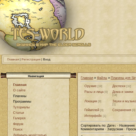
Главная
|
Регистрация
| Вход
Навигация
Главная
»
Файлы
»
Плагины для Sk
Главная
Оружие
Доспехи
[19]
[32]
О сайте
Расы и лица
Дома и замки
[0]
[14]
Плагины
Локации
Звуки и музык
Программы
[8]
[1]
Туториалы
Геймплей
Сохранения
[0]
[0]
Статьи
Интерфейс
[1]
Галерея
Форум
Сортировать по:
Дате
↓
· Названию ·
Комментариям · Загрузкам · Прос
Поиск
Добавить мод/статью