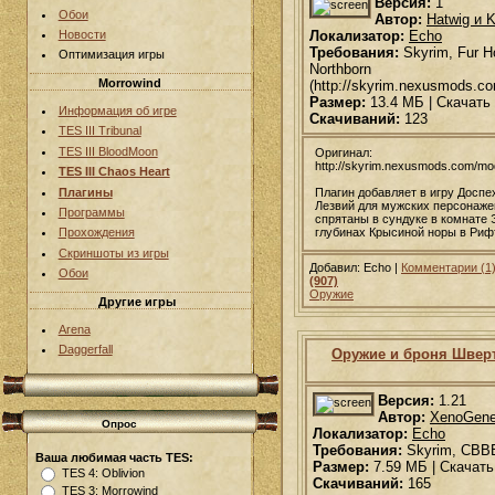
Версия:
1
Обои
Автор:
Hatwig и K
Локализатор:
Echo
Новости
Требования:
Skyrim, Fur H
Оптимизация игры
Northborn
Morrowind
(http://skyrim.nexusmods.c
Размер:
13.4 МБ | Скачать
Информация об игре
Скачиваний:
123
TES III Tribunal
TES III BloodMoon
Оригинал:
http://skyrim.nexusmods.com/m
TES III Chaos Heart
Плагины
Плагин добавляет в игру Досп
Лезвий для мужских персонаже
Программы
спрятаны в сундуке в комнате 
глубинах Крысиной норы в Риф
Прохождения
Скриншоты из игры
Добавил: Echo |
Комментарии (1
Обои
(907)
Оружие
Другие игры
Arena
Daggerfall
Оружие и броня Швер
Версия:
1.21
Автор:
XenoGene
Опрос
Локализатор:
Echo
Требования:
Skyrim, CBB
Ваша любимая часть TES:
Размер:
7.59 МБ | Скачать
TES 4: Oblivion
Скачиваний:
165
TES 3: Morrowind