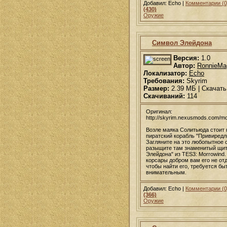
Добавил: Echo |
Комментарии (0
(430)
Оружие
Символ Элейдона
Версия:
1.0
Автор:
RonnieM
Локализатор:
Echo
Требования:
Skyrim
Размер:
2.39 МБ | Скачать
Скачиваний:
114
Оригинал:
http://skyrim.nexusmods.com/m
Возле маяка Солитьюда стоит 
пиратский корабль "Привиредл
Загляните на это любопытное 
разыщите там знаменитый щи
Элейдона" из TES3: Morrowind.
корсары добром вам его не отд
чтобы найти его, требуется бы
внимательным.
Добавил: Echo |
Комментарии (0
(366)
Оружие