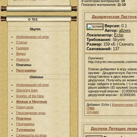
В категории материалов:
19
Показано материалов:
11-19
Даэдрическая Ласточк
О TES
Версия:
0.1
Skyrim
Автор:
allzero
Локализатор:
Echo
Информация об игре
Требования:
Skyrim
Статьи
Размер:
159 кБ | Скачать
Галерея
Скачиваний:
137
Видео
Оригинал:
Новости
http://skyrim.nexusmods.com/m
Плагины
Плагин добавляет в игру ново
Программы
оружие - Даэдрическую Ласточ
представлено в двух версиях -
Oblivion
двуручное. Получить их можн
кода: зайдите в консоль (~) и в
Информация об игре
player.additem (ID оружия) (кол
Shivering Isles
одноручной версии - 1С000D62
двуручной версии - 1С000D65.
Knights of the Nine
Живые и Мертвые
Добавил: Echo |
Комментарии (0
Город ночи
(765)
Оружие
Прохождение игры
Плагины
Программы
Доспехи Летящих лезв
Туториалы
Скриншоты из игры