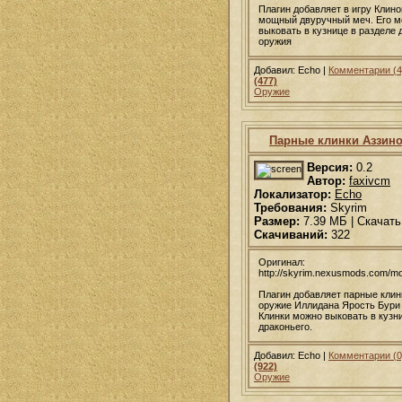
Плагин добавляет в игру Клино
мощный двуручный меч. Его 
выковать в кузнице в разделе 
оружия
Добавил: Echo |
Комментарии (4
(477)
Оружие
Парные клинки Аззино
Версия:
0.2
Автор:
faxivcm
Локализатор:
Echo
Требования:
Skyrim
Размер:
7.39 МБ | Скачать
Скачиваний:
322
Оригинал:
http://skyrim.nexusmods.com/m
Плагин добавляет парные клинк
оружие Иллидана Ярость Бури и
Клинки можно выковать в кузн
драконьего.
Добавил: Echo |
Комментарии (0
(922)
Оружие